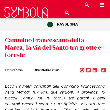
RASSEGNA
Cammino Francescano della
Marca, la via del Santo tra grotte e
foreste
Facebook
Twitter
Linked
C
Lettura
1
min.
08 Ottobre 2020
Li
Ecco i numeri principali dell Cammino Francescano
della Marca: 167 km, due regioni, 4 province, 13
piccoli Comuni (su 18 totali), tre parchi. I beni
culturali presenti sono 79, 10 tipicità, 990 strutture