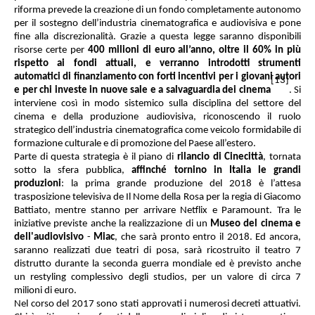
riforma prevede la creazione di un fondo completamente autonomo
per il sostegno dell’industria cinematografica e audiovisiva e pone
fine alla discrezionalità. Grazie a questa legge saranno disponibili
risorse certe per
400 milioni di euro all’anno, oltre il 60% in più
rispetto ai fondi attuali, e verranno introdotti strumenti
automatici di finanziamento con forti incentivi per i giovani autori
[13]
e per chi investe in nuove sale e a salvaguardia dei cinema
. Si
interviene così in modo sistemico sulla disciplina del settore del
cinema e della produzione audiovisiva, riconoscendo il ruolo
strategico dell’industria cinematografica come veicolo formidabile di
formazione culturale e di promozione del Paese all’estero.
Parte di questa strategia è il piano di
rilancio di Cinecittà
, tornata
sotto la sfera pubblica,
affinché tornino in Italia le grandi
produzioni
: la prima grande produzione del 2018 è l’attesa
trasposizione televisiva de Il Nome della Rosa per la regia di Giacomo
Battiato, mentre stanno per arrivare
Netflix e Paramount.
Tra le
iniziative previste anche la realizzazione di un
Museo del cinema e
dell'audiovisivo
-
Miac
, che sarà pronto entro il 2018. Ed ancora,
saranno realizzati due teatri di posa, sarà ricostruito il teatro 7
distrutto durante la seconda guerra mondiale ed è previsto anche
un
restyling complessivo degli studios
, per un valore di circa 7
milioni di euro.
Nel corso del 2017 sono stati approvati i numerosi decreti attuativi.