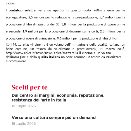
incassi.
I
contributi selettivi
verranno ripartiti in questo modo: 960mila euro per le
sceneggiature; 2,5 milioni per lo sviluppo e la pre-produzione; 5,7 milioni per la
produzione di film di registi under 35; 3,8 milioni per la produzione di opere prime
e seconde; 1,9 milioni per la produzione di documentari e corti; 2,5 milioni per la
produzione di opere di animazione; 9,6 milioni per la produzione di film difficili.
[14]
Mattarella: «Il cinema è un volano dell’immagine e della qualità italiana, un
bene comune, un tesoro da valorizzare e promuovere», 21 marzo 2018,
http://www.anica.it/news/news-anica/mattarella-il-cinema-e-un-volano-
dellimmagine-e-della-qualita-italiana-un-bene-comune-un-tesoro-da-valorizzare-
e-promuovere.
Scelti per te
Dal centro ai margini: economia, reputazione,
resistenza dell’arte in Italia
16 Luglio 2026
Verso una cultura sempre più on demand
16 Luglio 2026