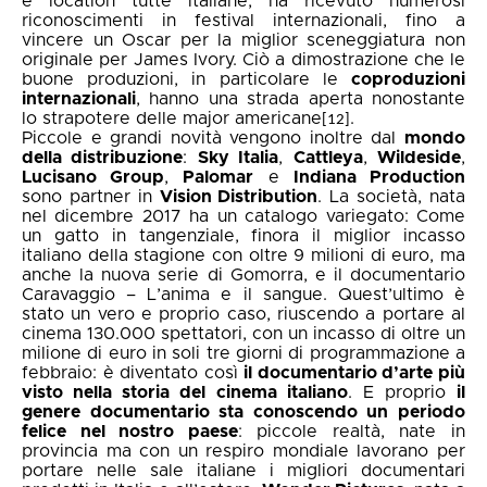
e location tutte italiane, ha ricevuto numerosi
riconoscimenti in festival internazionali, fino a
vincere un Oscar per la miglior sceneggiatura non
originale per James Ivory. Ciò a dimostrazione che le
buone produzioni, in particolare le
coproduzioni
internazionali
, hanno una strada aperta nonostante
lo strapotere delle major americane
.
[12]
Piccole e grandi novità vengono inoltre dal
mondo
della distribuzione
:
Sky Italia
,
Cattleya
,
Wildeside
,
Lucisano Group
,
Palomar
e
Indiana Production
sono partner in
Vision Distribution
. La società, nata
nel dicembre 2017 ha un catalogo variegato: Come
un gatto in tangenziale, finora il miglior incasso
italiano della stagione con oltre 9 milioni di euro, ma
anche la nuova serie di Gomorra, e il documentario
Caravaggio – L’anima e il sangue. Quest’ultimo è
stato un vero e proprio caso, riuscendo a portare al
cinema 130.000 spettatori, con un incasso di oltre un
milione di euro in soli tre giorni di programmazione a
febbraio: è diventato così
il documentario d’arte più
visto nella storia del cinema italiano
. E proprio
il
genere documentario sta conoscendo un periodo
felice nel nostro paese
: piccole realtà, nate in
provincia ma con un respiro mondiale lavorano per
portare nelle sale italiane i migliori documentari