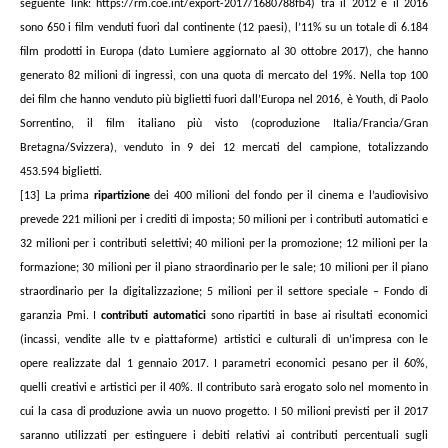
seguente link: https://rm.coe.int/export-2017/1680788fb4) tra il 2012 e il 2016
sono 650 i film venduti fuori dal continente (12 paesi), l’11% su un totale di 6.184
film prodotti in Europa (dato Lumiere aggiornato al 30 ottobre 2017), che hanno
generato 82 milioni di ingressi, con una quota di mercato del 19%. Nella top 100
dei film che hanno venduto più biglietti fuori dall’Europa nel 2016, è Youth, di Paolo
Sorrentino, il film italiano più visto (coproduzione Italia/Francia/Gran
Bretagna/Svizzera), venduto in 9 dei 12 mercati del campione, totalizzando
453.594 biglietti.
[13]
La prima
ripartizione
dei 400 milioni del fondo per il cinema e l’audiovisivo
prevede 221 milioni per i crediti di imposta; 50 milioni per i contributi automatici e
32 milioni per i contributi selettivi; 40 milioni per la promozione; 12 milioni per la
formazione; 30 milioni per il piano straordinario per le sale; 10 milioni per il piano
straordinario per la digitalizzazione; 5 milioni per il settore speciale – Fondo di
garanzia Pmi. I
contributi automatici
sono ripartiti in base ai risultati economici
(incassi, vendite alle tv e piattaforme) artistici e culturali di un’impresa con le
opere realizzate dal 1 gennaio 2017. I parametri economici pesano per il 60%,
quelli creativi e artistici per il 40%. Il contributo sarà erogato solo nel momento in
cui la casa di produzione avvia un nuovo progetto. I 50 milioni previsti per il 2017
saranno utilizzati per estinguere i debiti relativi ai contributi percentuali sugli