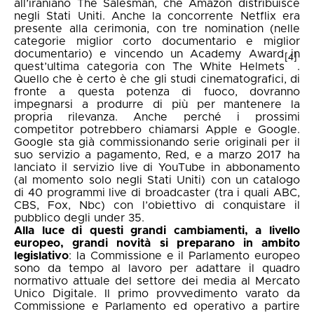
all’iraniano The Salesman, che Amazon distribuisce
negli Stati Uniti. Anche la concorrente Netflix era
presente alla cerimonia, con tre nomination (nelle
categorie miglior corto documentario e miglior
documentario) e vincendo un Academy Award in
[4]
quest’ultima categoria con The White Helmets
.
Quello che è certo è che gli studi cinematografici, di
fronte a questa potenza di fuoco, dovranno
impegnarsi a produrre di più per mantenere la
propria rilevanza. Anche perché i prossimi
competitor potrebbero chiamarsi Apple e Google.
Google sta già commissionando serie originali per il
suo servizio a pagamento, Red, e a marzo 2017 ha
lanciato il servizio live di YouTube in abbonamento
(al momento solo negli Stati Uniti) con un catalogo
di 40 programmi live di broadcaster (tra i quali ABC,
CBS, Fox, Nbc) con l’obiettivo di conquistare il
pubblico degli under 35.
Alla luce di questi grandi cambiamenti, a livello
europeo, grandi novità si preparano in ambito
legislativo
: la Commissione e il Parlamento europeo
sono da tempo al lavoro per adattare il quadro
normativo attuale del settore dei media al Mercato
Unico Digitale. Il primo provvedimento varato da
Commissione e Parlamento ed operativo a partire