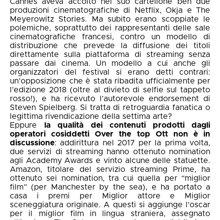
Cannes
aveva accolto nel suo cartellone ben due
produzioni cinematografiche di
Netflix
, Okja e The
Meyerowitz Stories. Ma subito erano scoppiate le
polemiche, soprattutto dei rappresentanti delle
sale
cinematografiche francesi
, contro un modello di
distribuzione che prevede la diffusione dei titoli
direttamente sulla
piattaforma di streaming
senza
passare dai cinema. Un modello a cui anche gli
organizzatori del festival si erano detti contrari:
un’
opposizione che è stata ribadita
ufficialmente per
l’edizione 2018 (oltre al divieto di selfie sul tappeto
rosso!), e ha ricevuto l’autorevole endorsement di
Steven Spielberg. Si tratta di retroguardia fanatica o
legittima rivendicazione della settima arte?
Eppure
la qualità dei contenuti prodotti dagli
operatori cosiddetti Over the top Ott non è in
discussione
: addirittura nel 2017 per la prima volta,
due servizi di streaming hanno ottenuto nomination
agli Academy Awards e vinto alcune delle statuette.
Amazon, titolare del servizio streaming Prime, ha
ottenuto sei nomination, tra cui quella per “miglior
film” (per Manchester by the sea), e ha portato a
casa i premi per Miglior attore e Miglior
sceneggiatura originale. A questi si aggiunge l’oscar
per il miglior film in lingua straniera, assegnato