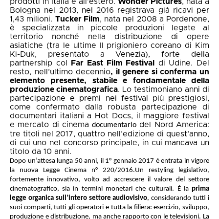
prodotti in Italia e all’estero.
Wonder Pictures
, nata a
Bologna nel 2013, nel 2016 registrava già ricavi per
1,43 milioni.
Tucker Film
, nata nel 2008 a Pordenone,
è specializzata in piccole produzioni legate al
territorio nonché nella distribuzione di opere
asiatiche (tra le ultime Il prigioniero coreano di Kim
Ki-Duk, presentato a Venezia), forte della
partnership col
Far East Film Festival
di Udine. Del
resto, nell’ultimo decennio
, il genere si conferma un
elemento presente, stabile e fondamentale della
produzione cinematografica
. Lo testimoniano anni di
partecipazione e premi nei festival più prestigiosi,
come confermato dalla robusta partecipazione di
documentari italiani a Hot Docs,
il maggiore festival
e mercato di cinema
del Nord America:
documentario
tre titoli nel 2017,
quattro nell’edizione di quest’anno,
di cui uno nel concorso principale, in cui mancava un
titolo da 10 anni.
Dopo un’attesa lunga 50 anni, il 1° gennaio 2017 è entrata in vigore
la nuova Legge Cinema n° 220/2016.Un restyling legislativo,
fortemente innovativo, volto ad accrescere il valore del settore
cinematografico, sia in termini monetari che culturali. È la
prima
legge organica sull’intero settore audiovisivo
, considerando tutti i
suoi comparti, tutti gli operatori e tutta la filiera: esercizio, sviluppo,
produzione e distribuzione, ma anche rapporto con le televisioni. La