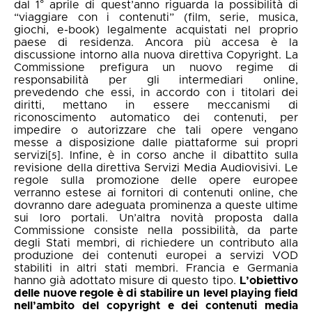
dal 1° aprile di quest’anno riguarda la possibilità di
“viaggiare con i contenuti” (film, serie, musica,
giochi, e-book) legalmente acquistati nel proprio
paese di residenza.
Ancora più accesa è la
discussione intorno alla nuova direttiva Copyright. La
Commissione prefigura un nuovo regime di
responsabilità per gli intermediari online,
prevedendo che essi, in accordo con i titolari dei
diritti, mettano in essere meccanismi di
riconoscimento automatico dei contenuti, per
impedire o autorizzare che tali opere vengano
messe a disposizione dalle piattaforme sui propri
servizi
. Infine, è in corso anche il dibattito sulla
[5]
revisione della
direttiva Servizi Media Audiovisivi.
Le
regole sulla promozione delle opere europee
verranno estese ai fornitori di contenuti online, che
dovranno dare adeguata prominenza a queste ultime
sui loro portali. Un’altra novità proposta dalla
Commissione consiste nella possibilità, da parte
degli Stati membri, di richiedere un contributo alla
produzione dei contenuti europei a servizi VOD
stabiliti in altri stati membri. Francia e Germania
hanno già adottato misure di questo tipo.
L’obiettivo
delle nuove regole è di stabilire un level playing field
nell’ambito del copyright e dei contenuti media