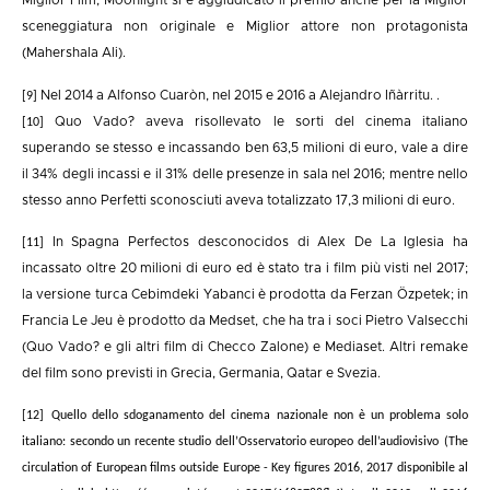
Miglior Film, Moonlight si è aggiudicato il premio anche per la Miglior
sceneggiatura non originale e Miglior attore non protagonista
(Mahershala Ali).
Nel 2014 a Alfonso Cuaròn, nel 2015 e 2016 a Alejandro Iñàrritu.
.
[9]
Quo Vado? aveva risollevato le sorti del cinema italiano
[10]
superando se stesso e incassando ben 63,5 milioni di euro, vale a dire
il 34% degli incassi e il 31% delle presenze in sala nel 2016; mentre nello
stesso anno Perfetti sconosciuti aveva totalizzato 17,3 milioni di euro.
In Spagna Perfectos desconocidos di Alex De La Iglesia ha
[11]
incassato oltre 20 milioni di euro ed è stato tra i film più visti nel 2017;
la versione turca Cebimdeki Yabanci è prodotta da Ferzan Özpetek; in
Francia Le Jeu è prodotto da Medset, che ha tra i soci Pietro Valsecchi
(Quo Vado? e gli altri film di Checco Zalone) e Mediaset. Altri remake
del film sono previsti in Grecia, Germania, Qatar e Svezia.
[12]
Quello dello sdoganamento del cinema nazionale non è un problema
solo
italiano:
s
econdo un recente studio dell’Osservatorio europeo dell’audiovisivo
(
The
circulation of European films outside Europe
- Key figures 2016
, 2017 disponibile al