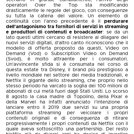
operatori Over the Top sta modificando
drasticamente le regole del gioco, con conseguenze
su tutta la catena del valore. Un elemento di
continuità con l’anno precedente è il
perdurare
dell’antagonismo tra fornitori di servizi in streaming
e produttori di contenuti e broadcaster
: se da un
lato questi ultimi cercano di resistere al dilagare dei
nuovi servizi digitali, d’altro canto riconoscono che il
modello di offerta proposto da questi, Video on
Demand (Vod) o Subscription Video on Demand
(Svod), è molto attraente per i consumatori.
Un’avvincente sfida si è consumata nel corso di
questa estate tra Disney, il brand più prestigioso a
livello mondiale nel settore dei media tradizionali, e
Netflix il gigante dello streaming, che proprio nello
stesso periodo ha varcato la soglia dei 100 milioni di
abbonati di cui metà fuori dagli Stati Uniti. Lo scorso
8 agosto la casa madre di Topolino, della Pixar e
della Marvel ha infatti annunciato l’intenzione di
lanciare entro il 2019 due servizi su una propria
piattaforma streaming per veicolare i propri
contenuti originali e di conseguenza di ritirare
progressivamente i propri contenuti da Netflix con il
quale aveva sottoscritto una partnership. Del resto