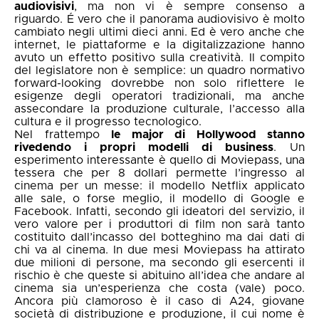
audiovisivi
, ma non vi è sempre consenso a
riguardo. É vero che il panorama audiovisivo è molto
cambiato negli ultimi dieci anni. Ed è vero anche che
internet, le piattaforme e la digitalizzazione hanno
avuto un effetto positivo sulla creatività. Il compito
del legislatore non è semplice: un quadro normativo
forward-looking dovrebbe non solo riflettere le
esigenze degli operatori tradizionali, ma anche
assecondare la produzione culturale, l’accesso alla
cultura e il progresso tecnologico.
Nel frattempo
le major di Hollywood stanno
rivedendo i propri modelli di business
. Un
esperimento interessante è quello di Moviepass, una
tessera che per 8 dollari permette l’ingresso al
cinema per un messe: il modello Netflix applicato
alle sale, o forse meglio, il modello di Google e
Facebook. Infatti, secondo gli ideatori del servizio, il
vero valore per i produttori di film non sarà tanto
costituito dall’incasso del botteghino ma dai dati di
chi va al cinema. In due mesi Moviepass ha attirato
due milioni di persone, ma secondo gli esercenti il
rischio è che queste si abituino all’idea che andare al
cinema sia un’esperienza che costa (vale) poco.
Ancora più clamoroso è il caso di A24, giovane
società di distribuzione e produzione, il cui nome è