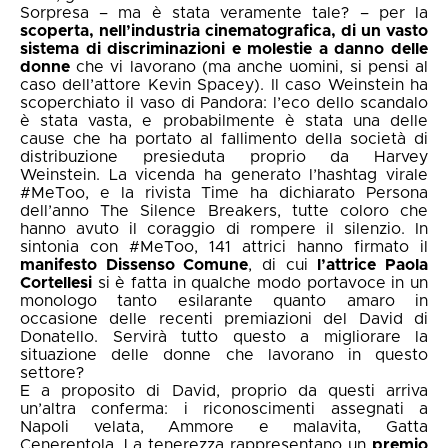
Sorpresa – ma è stata veramente tale? – per la
scoperta, nell’industria cinematografica, di un vasto
sistema di discriminazioni e molestie a danno delle
donne
che vi lavorano (ma anche uomini, si pensi al
caso dell’attore Kevin Spacey). Il caso Weinstein ha
scoperchiato il vaso di Pandora: l’eco dello scandalo
è stata vasta, e probabilmente è stata una delle
cause che ha portato al fallimento della società di
distribuzione presieduta proprio da Harvey
Weinstein. La vicenda ha generato l’hashtag virale
#MeToo, e la rivista Time ha dichiarato Persona
dell’anno The Silence Breakers, tutte coloro che
hanno avuto il coraggio di rompere il silenzio. In
sintonia con #MeToo, 141 attrici hanno firmato il
manifesto Dissenso Comune
, di cui
l’attrice Paola
Cortellesi
si è fatta in qualche modo portavoce in un
monologo tanto esilarante quanto amaro in
occasione delle recenti premiazioni del David di
Donatello. Servirà tutto questo a migliorare la
situazione delle donne che lavorano in questo
settore?
E a proposito di David, proprio da questi arriva
un’altra conferma: i riconoscimenti assegnati a
Napoli velata, Ammore e malavita, Gatta
Cenerentola, La tenerezza rappresentano un
premio