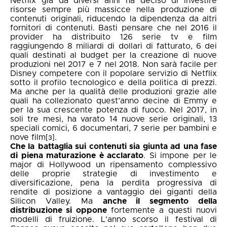
Netflix già da diversi anni ha deciso di investire
risorse sempre più massicce nella produzione di
contenuti originali, riducendo la dipendenza da altri
fornitori di contenuti. Basti pensare che nel 2016 il
provider ha distribuito 126 serie tv e film
raggiungendo 8 miliardi di dollari di fatturato, 6 dei
quali destinati al budget per la creazione di nuove
produzioni nel 2017 e 7 nel 2018. Non sarà facile per
Disney competere con il popolare servizio di Netflix
sotto il profilo tecnologico e della politica di prezzi.
Ma anche per la qualità delle produzioni grazie alle
quali ha collezionato quest’anno decine di Emmy e
per la sua crescente potenza di fuoco. Nel 2017, in
soli tre mesi, ha varato 14 nuove serie originali, 13
speciali comici, 6 documentari, 7 serie per bambini e
nove film
.
[3]
Che la
battaglia sui contenuti sia giunta ad una fase
di piena maturazione è acclarato
. Si impone per le
major di Hollywood un ripensamento complessivo
delle proprie strategie di investimento e
diversificazione, pena la perdita progressiva di
rendite di posizione a vantaggio dei giganti della
Silicon Valley. Ma
anche il segmento della
distribuzione si oppone
fortemente a questi nuovi
modelli di fruizione. L’anno scorso il
festival di