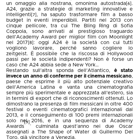
un omaggio alla nostrana, omonima autostrada
.
[6]
A24, grazie a strategie di marketing innovative e
intelligenti
, ha saputo trasformare film a basso
[7]
budget in eventi imperdibili. Partiti nel 2013 con
cinque pellicole, tra cui The Bling Ring di Sofia
Coppola, sono arrivati al prestigioso traguardo
dell’Academy Award per miglior film con Moonlight
nel 2017
: oggi A24 è la società con cui tutti
[8]
vogliono lavorare, perché sanno cogliere lo
zeitgeist. È possibile che la riscossa di Hollywood
passi per le società indipendenti? Non è forse un
caso che A24 abbia sede a New York…
Restando sull’altra sponda dell’Atlantico,
è stato
invece un anno di conferme per il cinema messicano
,
paese che esprime il più alto potenziale creativo
dell’America Latina e vanta una cinematografia
sempre più sperimentale e apprezzata all’estero, sia
in termini di export che di riconoscimenti ottenuti. Lo
dimostrano la presenza di film messicani in oltre 400
festival o eventi cinematografici internazionali dal
2013, e il conseguimento di 100 premi internazionali
solo nel 2016, e in una sequenza di Academy
[9]
-
Awards
culminata quest’anno nei due Oscar
assegnati a The Shape of Water di Guillermo Del
Toro, già vincitore a Venezia.