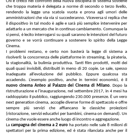
Chi è critico nei confronti della nuova disciplina di sistema sostiene
che troppa materia è delegata a norme di secondo o terzo livello,
rendendo la legge una scatola vuota e prona agli umori delle
amministrazioni che via via si succederanno. Viceversa si replica che
il dispositivo in tal modo è agile e sarà più semplice intervenire per
adattarlo a un mercato che in continuo cambiamento. Comunque la
si pensi, è lecito interrogarsi su quali saranno le intenzioni del futuro
governo e se vorrà continuare a sostenere lo spirito della Legge
Cinema.
I problemi restano, e certo non basterà la legge di sistema a
risolverli: la concorrenza delle piattaforme in streaming, la pirateria,
la stagionalità, la bulimia produttiva. Tanti film prodotti, molti dei
quali quasi invisibili, distribuiti in meno di 20 copie. Le sale, spesso
inadeguate all’evoluzione del pubblico. Eppure qualcosa sta
accadendo. L’esempio positivo, anche in termini economici, è il
nuovo cinema Anteo al Palazzo del Cinema di Milano
. Dopo la
ristrutturazione e l’inaugurazione, nel settembre 2017, in 4 mesi ha
raddoppiato il pubblico, raggiungendo 230.000 presenze. È un vero
next generation cinema, accoglie diverse forme di spettacolo e offre
sempre più servizi che affiancano le classiche proiezioni
(ristorazione, servizi educativi per bambini, cinema on demand). Un
cinema che vuole essere anche luogo di incontro e aggregazione.
La
campagna del cinema a 2 euro
ha portato nelle sale 8 milioni di
spettatori per la prima edizione, ed è stata rilanciata anche per il