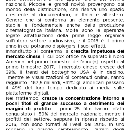
nazionali. Piccole e grandi novità provengono dal
mondo della distribuzione, che riserva uno spazio
crescente al documentario, in Italia e all’estero.
Genere che si conferma un elemento presente,
stabile e fondamentale anche della produzione
cinematografica italiana. Molte sono le speranze
legate all’attuazione della prima legge organica
sull’intero settore audiovisivo, e il 2018 è il primo
anno in cui potranno dispiegarsi i suoi effetti.
Innanzitutto si conferma la
crescita impetuosa del
mercato cinese
, il cui box office ha superato il Nord
America nel primo trimestre dell’anno
: rispetto al
[2]
primo trimestre 2017, il mercato cinese cresce del
39%. Il trend del botteghino USA è in declino,
mentre le visualizzazioni di contenuti online, hanno
raggiunto i 167,5 miliardi, +41%: gli americani passano
il 49% del loro tempo dedicato ai media sulle
piattaforme digitali.
Nel frattempo,
cresce la concentrazione intorno a
pochi titoli di grande successo a detrimento dei
margini di profitto
: i primi 25 film hanno infatti
conquistato il 59% del mercato nazionale, mentre i
profitti del settore, seppure in ripresa rispetto al
2016, non sono tornati ai livelli del 2015. In uno
scenario in grande cambiamento, l’arrivo degli