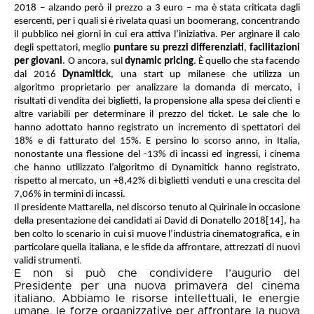
2018 – alzando però il prezzo a 3 euro – ma è stata criticata dagli
esercenti, per i quali si è rivelata quasi un boomerang, concentrando
il pubblico nei giorni in cui era attiva l’iniziativa. Per arginare il calo
degli spettatori, meglio
puntare su prezzi differenziati
,
facilitazioni
per giovani
. O ancora, sul
dynamic pricing
. È quello che sta facendo
dal 2016
Dynamitick
, una start up milanese che utilizza un
algoritmo proprietario per analizzare la domanda di mercato, i
risultati di vendita dei biglietti, la propensione alla spesa dei clienti e
altre variabili per determinare il prezzo del ticket. Le sale che lo
hanno adottato hanno registrato un incremento di spettatori del
18% e di fatturato del 15%. E persino lo scorso anno, in Italia,
nonostante una flessione del -13% di incassi ed ingressi, i cinema
che hanno utilizzato l’algoritmo di Dynamitick hanno registrato,
rispetto al mercato, un +8,42% di biglietti venduti e una crescita del
7,06% in termini di incassi.
Il presidente Mattarella, nel discorso tenuto al Quirinale in occasione
della presentazione dei candidati ai David di Donatello 2018
[14]
, ha
ben colto lo scenario in cui si muove l’industria cinematografica, e in
particolare quella italiana, e le sfide da affrontare, attrezzati di nuovi
.
validi strumenti
E non si può che condividere l’augurio del
Presidente per una nuova primavera del cinema
italiano. Abbiamo le risorse intellettuali, le energie
umane, le forze organizzative per affrontare la nuova