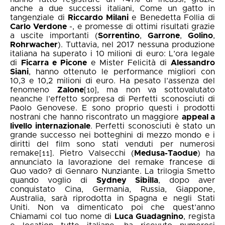
anche a due successi italiani, Come un gatto in
tangenziale di
Riccardo Milani
e Benedetta Follia di
Carlo Verdone
-, e promesse di ottimi risultati grazie
a uscite importanti (
Sorrentino
,
Garrone
,
Golino
,
Rohrwacher
). Tuttavia, nel 2017 nessuna produzione
italiana ha superato i 10 milioni di euro: L’ora legale
di
Ficarra e Picone
e Mister Felicità di
Alessandro
Siani
, hanno ottenuto le performance migliori con
10,3 e 10,2 milioni di euro. Ha pesato l’assenza del
fenomeno
Zalone
, ma non va sottovalutato
[10]
neanche l’effetto sorpresa di Perfetti sconosciuti di
Paolo Genovese. E sono proprio questi i prodotti
nostrani che hanno riscontrato un maggiore
appeal a
livello internazionale
. Perfetti sconosciuti è stato un
grande successo nei botteghini di mezzo mondo e i
diritti del film sono stati venduti per numerosi
remake
. Pietro Valsecchi (
Medusa-Taodue
) ha
[11]
annunciato la lavorazione del remake francese di
Quo vado? di Gennaro Nunziante. La trilogia Smetto
quando voglio di
Sydney Sibilla
, dopo aver
conquistato Cina, Germania, Russia, Giappone,
Australia, sarà riprodotta in Spagna e negli Stati
Uniti. Non va dimenticato poi che quest’anno
Chiamami col tuo nome di
Luca Guadagnino
, regista