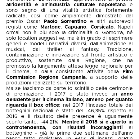
all’identità e all’industria culturale napoletana
e
sono segno di una vitalità artistica fortemente
radicata, così come ampiamente dimostrato dal
premio Oscar
Paolo Sorrentino
e altri autorevoli
registi come
Martone
,
Capuano
,
Corsicato
. Napoli
ormai non è più solo la criminalità di Gomorra, né
solo location suggestive, ma è in grado di esprimere
generi e modelli narrativi diversi, dall’animazione al
musical, dal thriller al fantasy. Tradizione,
contaminazione e innovazione sul fronte artistico e
produttivo, sostenute dalla Regione, che ha
promosso la lungamente attesa legge regionale per
il cinema, e dalla consistente attività della
Film
Commission Regione Campania
, a supporto delle
produzioni realizzate sul territorio.
Ma se lasciamo da parte lo scintillio delle cerimonie
di premiazione, il 2017 è stato invece un
anno
deludente per il cinema italiano
,
almeno per quanto
riguarda il box office
: nel 2017 l’incasso totale dei
botteghini nazionali è stato del -46,35% rispetto al
2016 e il risultato delle presenze è ugualmente
sconfortante: -44,21%.
Mentre il 2018 si è aperto in
controtendenza, con risultati incoraggianti
al
botteghino - già le prime due settimane dell’anno
hanno fatto registrare un +41% di incassi, grazie