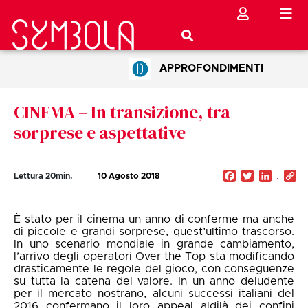
APPROFONDIMENTI
CINEMA – In transizione, tra
sorprese e aspettative
Facebook
Twitter
Linked
C
Lettura
20
min.
10 Agosto 2018
Li
È stato per il cinema un anno di conferme ma anche
di piccole e grandi sorprese, quest’ultimo trascorso.
In uno scenario mondiale in grande cambiamento,
l’arrivo degli operatori Over the Top sta modificando
drasticamente le regole del gioco, con conseguenze
su tutta la catena del valore. In un anno deludente
per il mercato nostrano, alcuni successi italiani del
2016 confermano il loro appeal aldilà dei confini