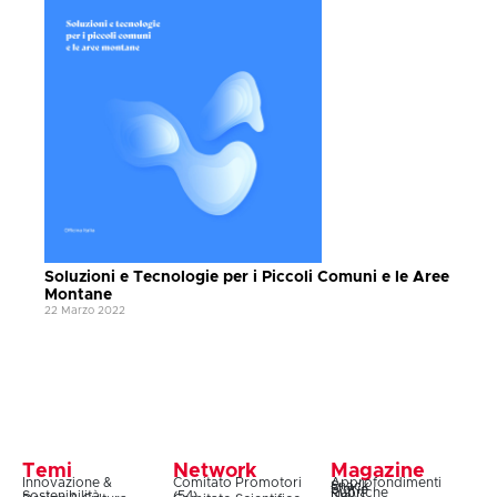
Soluzioni e Tecnologie per i Piccoli Comuni e le Aree
Montane
22 Marzo 2022
Temi
Network
Magazine
Innovazione &
Comitato Promotori
Approfondimenti
Snack
Storie
Rubriche
Sostenibilità
(54)
News