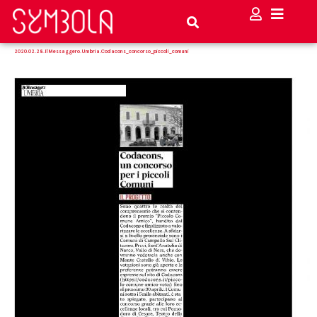
2020.02.28.IlMessaggero.Umbria.Codacons_concorso_piccoli_comuni