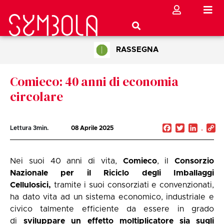
RASSEGNA
Comieco: 40 anni di economia
circolare
Facebook
Twitter
Linked
C
Lettura
3
min.
08 Aprile 2025
Li
Nei suoi 40 anni di vita,
Comieco
, il
Consorzio
Nazionale per il Riciclo degli Imballaggi
Cellulosici,
tramite i suoi consorziati e convenzionati,
ha dato vita ad un sistema economico, industriale e
civico talmente efficiente da essere in grado
di
sviluppare un effetto moltiplicatore sia sugli