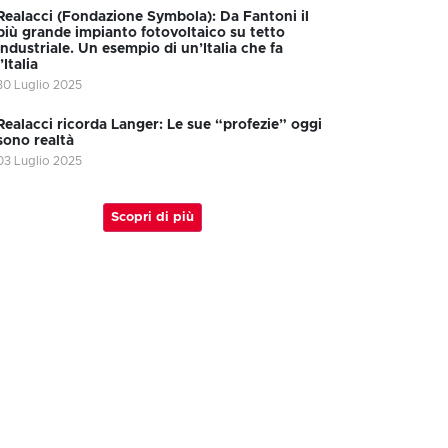
Realacci (Fondazione Symbola): Da Fantoni il
più grande impianto fotovoltaico su tetto
industriale. Un esempio di un’Italia che fa
l’Italia
30 Luglio 2025
Realacci ricorda Langer: Le sue “profezie” oggi
sono realtà
03 Luglio 2025
Scopri di più