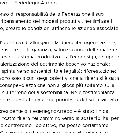
forzo di FederlegnoArredo.
enso di responsabilità della Federazione il suo
ripensamento dei modelli produttivi, nel limitare il
, creare le condizioni affinché le aziende associate
l’obiettivo di allungarne la durabilità; rigenerazione,
ensione della garanzia; valorizzazione delle materie
steso al sistema produttivo e all’ecodesign; recupero
valorizzazione del patrimonio boschivo nazionale;
spinta verso sostenibilità e legalità; riforestazione;
no solo alcuni degli obiettivi che la filiera si è data
 consapevolezza che non si gioca più soltanto sulla
 sul terreno della sostenibilità. Ne è testimonianza
i porre questo tema come prioritario del suo mandato.
, presidente di FederlegnoArredo – è stato fin da
 nostra filiera nel cammino verso la sostenibilità, per
se centreremo l’obiettivo, ma posso certamente
 Ci siamo chiesti con una survey realizzata su un