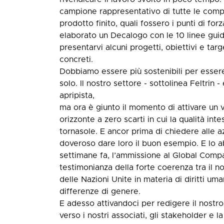
campione rappresentativo di tutte le compon
prodotto finito, quali fossero i punti di fo
elaborato un Decalogo con le 10 linee guid
presentarvi alcuni progetti, obiettivi e tar
concreti.
Dobbiamo essere più sostenibili per esser
solo. Il nostro settore - sottolinea Feltrin -
apripista,
ma ora è giunto il momento di attivare un v
orizzonte a zero scarti in cui la qualità int
tornasole. E ancor prima di chiedere alle 
doveroso dare loro il buon esempio. E lo a
settimane fa, l’ammissione al Global Comp
testimonianza della forte coerenza tra il n
delle Nazioni Unite in materia di diritti uma
differenze di genere.
E adesso attivandoci per redigere il nostro b
verso i nostri associati, gli stakeholder e l