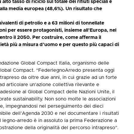
lto tasso di riciclo sul totale dei rifiuti speciali e
alla media europea (48,6%). Un risultato che
ivalenti di petrolio e a 63 milioni di tonnellate
ioni per essere protagonisti, insieme all’Europa, nel
entro il 2050. Per costruire, come afferma il
ietà più a misura d’uomo e per questo più capaci di
ndazione Global Compact Italia, organismo delle
Global Compact. “FederlegnoArredo presenta oggi
ntrapreso da oltre due anni, in cui grazie ad un forte
d articolare un’azione collettiva rilevante e
l’adesione al Global Compact delle Nazioni Unite, il
ate sustainability. Non sono molte le associazioni
bale, impegnandosi nel perseguimento dei dieci
enibile dell’Agenda 2030 e nel documentare i risultati
l legno-arredo è in assoluto la prima Federazione a
razione della originalità del percorso intrapreso”.