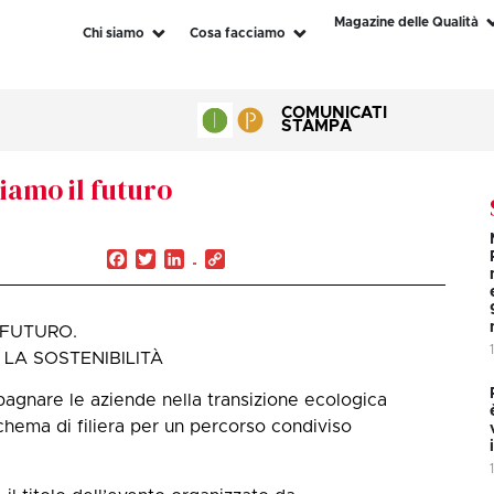
Magazine delle Qualità
Chi siamo
Cosa facciamo
COMUNICATI
STAMPA
iamo il futuro
Facebook
Twitter
LinkedIn
Copy
Link
 FUTURO.
LA SOSTENIBILITÀ
agnare le aziende nella transizione ecologica
schema di filiera per un percorso condiviso