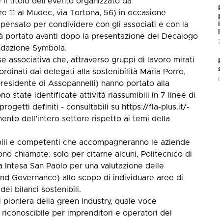
 il titolo dell’evento organizzato da
e 11 al Mudec, via Tortona, 56) in occasione
pensato per condividere con gli associati e con la
ità portato avanti dopo la presentazione del Decalogo
ondazione Symbola.
e associativa che, attraverso gruppi di lavoro mirati
dinati dai delegati alla sostenibilità Maria Porro,
residente di Assopannelli) hanno portato alla
o state identificate attività riassumibili in 7 linee di
getti definiti - consultabili su https://fla-plus.it/-
ento dell’intero settore rispetto ai temi della
idabili e competenti che accompagneranno le aziende
ono chiamate: solo per citarne alcuni, Politecnico di
a Intesa San Paolo per una valutazione delle
nd Governance) allo scopo di individuare aree di
ei bilanci sostenibili.
ti pioniera della green Industry, quale voce
riconoscibile per imprenditori e operatori del