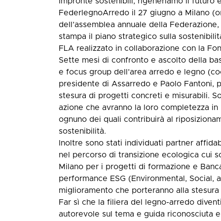
Impronte sostenibili, rigeneriamo il futuro è
FederlegnoArredo il 27 giugno a Milano (or
dell’assemblea annuale della Federazione, 
stampa il piano strategico sulla sostenibil
FLA realizzato in collaborazione con la F
Sette mesi di confronto e ascolto della bas
e focus group dell’area arredo e legno (coor
presidente di Assarredo e Paolo Fantoni, p
stesura di progetti concreti e misurabili. Son
azione che avranno la loro completezza in pro
ognuno dei quali contribuirà al riposizionam
sostenibilità.
Inoltre sono stati individuati partner aff
nel percorso di transizione ecologica cui s
Milano per i progetti di formazione e Banc
performance ESG (Environmental, Social, a
miglioramento che porteranno alla stesura d
Far sì che la filiera del legno-arredo diven
autorevole sul tema e guida riconosciuta e 