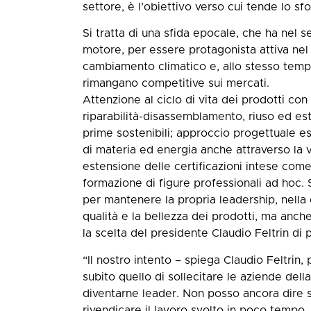
settore, è l’obiettivo verso cui tende lo s
Si tratta di una sfida epocale, che ha nel s
motore, per essere protagonista attiva nel 
cambiamento climatico e, allo stesso tempo
rimangano competitive sui mercati.
Attenzione al ciclo di vita dei prodotti con 
riparabilità-disassemblamento, riuso ed est
prime sostenibili; approccio progettuale e
di materia ed energia anche attraverso la 
estensione delle certificazioni intese come 
formazione di figure professionali ad hoc. So
per mantenere la propria leadership, nella
qualità e la bellezza dei prodotti, ma anche
la scelta del presidente Claudio Feltrin d
“Il nostro intento – spiega Claudio Feltrin
subito quello di sollecitare le aziende della
diventarne leader. Non posso ancora dire 
rivendicare il lavoro svolto in poco tempo.