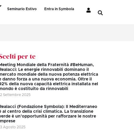
Seminario Estivo
Entra in Symbola
Scelti per te
Meeting Mondiale della Fraternità #BeHuman,
Realacci: Le energie rinnovabili dominano il
mercato mondiale della nuova potenza elettrica
e danno forza a una nuova economia. Oltre il
92% della nuova capacità elettrica installata nel
mondo è costituito da rinnovabili
12 Settembre 2025
Realacci (Fondazione Symbola): Il Mediterraneo
è al centro della crisi climatica. La transizione
verde è un’opportunità per rafforzare le nostre
imprese
13 Agosto 2025