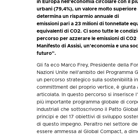
in Europa nell’economia circolare con il più a
urbani (79,4%), un valore molto superiore 
determina un risparmio annuale di
emissioni pari a 23 milioni di tonnellate equ
equivalenti di CO2. Ci sono tutte le condiz
percorso per azzerare le emissioni di CO2 
Manifesto di Assisi, un’economia e una soc
futuro”.
Gli fa eco Marco Frey, Presidente della Fo
Nazioni Unite nell'ambito del Programma 
un percorso strategico sulla sostenibilità i
committment del proprio vertice, è giunta a
articolata. In questo percorso si inserisce 
più importante programma globale di corpor
industriali che sottoscrivono il Patto Glo
principi e del 17 obiettivi di sviluppo sost
di questo impegno. Peraltro nel settore de
essere ammessa al Global Compact, a dimost