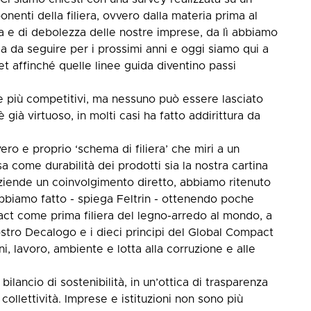
enti della filiera, ovvero dalla materia prima al
rza e di debolezza delle nostre imprese, da lì abbiamo
a da seguire per i prossimi anni e oggi siamo qui a
get affinché quelle linee guida diventino passi
e più competitivi, ma nessuno può essere lasciato
 è già virtuoso, in molti casi ha fatto addirittura da
ero e proprio ‘schema di filiera’ che miri a un
esa come durabilità dei prodotti sia la nostra cartina
aziende un coinvolgimento diretto, abbiamo ritenuto
bbiamo fatto - spiega Feltrin - ottenendo poche
act come prima filiera del legno-arredo al mondo, a
ostro Decalogo e i dieci principi del Global Compact
ni, lavoro, ambiente e lotta alla corruzione e alle
ilancio di sostenibilità, in un’ottica di trasparenza
a collettività. Imprese e istituzioni non sono più