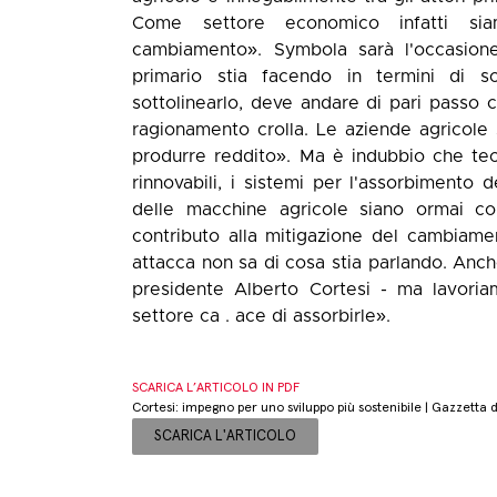
Come settore economico infatti si
cambiamento». Symbola sarà l'occasione
primario stia facendo in termini di s
sottolinearlo, deve andare di pari passo 
ragionamento crolla. Le aziende agricole 
produrre reddito». Ma è indubbio che tecn
rinnovabili, i sistemi per l'assorbimento
delle macchine agricole siano ormai con
contributo alla mitigazione del cambiame
attacca non sa di cosa stia parlando. Anch
presidente Alberto Cortesi - ma lavoriam
settore ca . ace di assorbirle».
SCARICA L’ARTICOLO IN PDF
Cortesi: impegno per uno sviluppo più sostenibile | Gazzetta 
SCARICA L'ARTICOLO