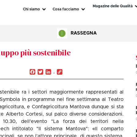
Magazine delle Qualità
Chi siamo
Cosa facciamo
RASSEGNA
luppo più sostenibile
Facebook
Twitter
LinkedIn
Copy
Link
tenibile ra i settori maggiormente rappresentati al
 Symbola in programma nel fine settimana al Teatro
agricoltura, e Confagricoltura Mantova dunque si sta
e Alberto Cortesi, sul palco diverse considerazioni.
 10.30, dell'evento "La forza dei territori nella
eech intitolato "Il sistema Mantova": «Il comparto
ncipali, se non l'attore principale, di questo sistema.