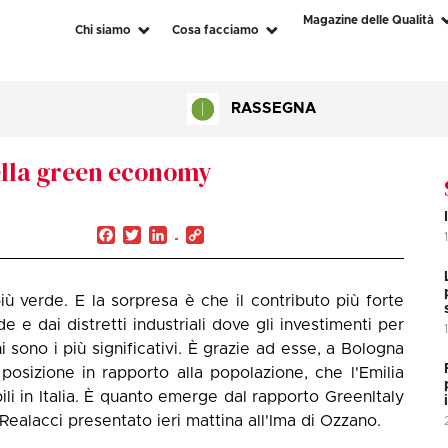
Magazine delle Qualità
Chi siamo
Cosa facciamo
RASSEGNA
della green economy
Facebook
Twitter
LinkedIn
Copy
Link
 verde. E la sorpresa è che il contributo più forte
e e dai distretti industriali dove gli investimenti per
i sono i più significativi. È grazie ad esse, a Bologna
sizione in rapporto alla popolazione, che l'Emilia
li in Italia. È quanto emerge dal rapporto GreenItaly
alacci presentato ieri mattina all'Ima di Ozzano.