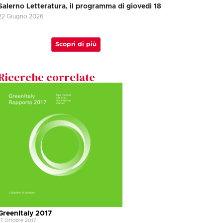
Salerno Letteratura, il programma di giovedì 18
22 Giugno 2026
Scopri di più
Ricerche correlate
GreenItaly 2017
17 Ottobre 2017