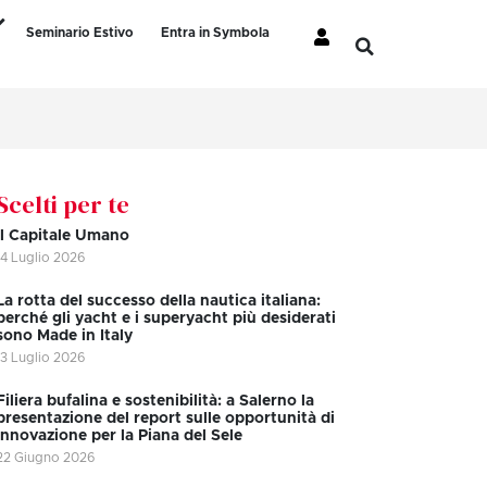
Seminario Estivo
Entra in Symbola
Scelti per te
Il Capitale Umano
14 Luglio 2026
La rotta del successo della nautica italiana:
perché gli yacht e i superyacht più desiderati
sono Made in Italy
13 Luglio 2026
Filiera bufalina e sostenibilità: a Salerno la
presentazione del report sulle opportunità di
innovazione per la Piana del Sele
22 Giugno 2026