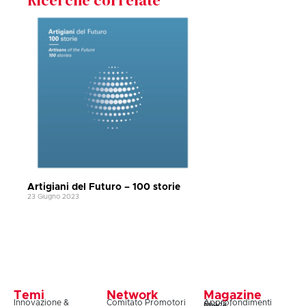
Artigiani del Futuro – 100 storie
23 Giugno 2023
Temi
Network
Magazine
Innovazione &
Comitato Promotori
Approfondimenti
Snack