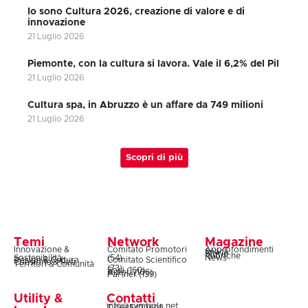
Io sono Cultura 2026, creazione di valore e di
innovazione
21 Luglio 2026
Piemonte, con la cultura si lavora. Vale il 6,2% del Pil
21 Luglio 2026
Cultura spa, in Abruzzo è un affare da 749 milioni
21 Luglio 2026
Scopri di più
Temi
Network
Magazine
Innovazione &
Comitato Promotori
Approfondimenti
Snack
Storie
Rubriche
Sostenibilità
(54)
News
Design & Cultura
Comitato Scientifico
Coesione & Reti
Territori & Comunità
(73)
Soci (160)
Autori (106)
Partner (139)
Utility &
Contatti
info@symbola.net