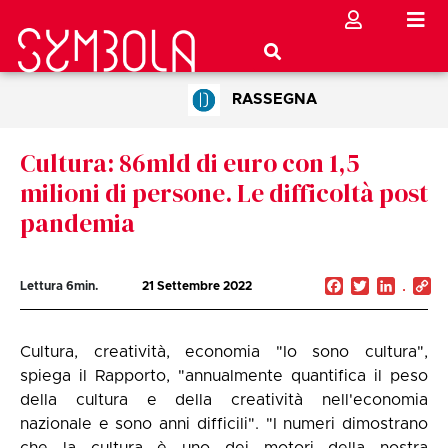
RASSEGNA
Cultura: 86mld di euro con 1,5
milioni di persone. Le difficoltà post
pandemia
Facebook
Twitter
Linked
C
Lettura
6
min.
21 Settembre 2022
Li
Cultura, creatività, economia "Io sono cultura",
spiega il Rapporto, "annualmente quantifica il peso
della cultura e della creatività nell'economia
nazionale e sono anni difficili". "I numeri dimostrano