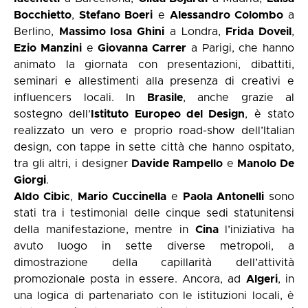
Bocchietto
,
Stefano Boeri
e
Alessandro Colombo
a
Berlino,
Massimo Iosa Ghini
a Londra,
Frida Doveil
,
Ezio Manzini
e
Giovanna Carrer
a Parigi, che hanno
animato la giornata con presentazioni, dibattiti,
seminari e allestimenti alla presenza di creativi e
influencers locali. In
Brasile
, anche grazie al
sostegno dell’
Istituto Europeo del Design
, è stato
realizzato un vero e proprio road-show dell’Italian
design, con tappe in sette città che hanno ospitato,
tra gli altri, i designer
Davide Rampello
e
Manolo De
Giorgi
.
Aldo Cibic
,
Mario Cuccinella
e
Paola Antonelli
sono
stati tra i testimonial delle cinque sedi statunitensi
della manifestazione, mentre in
Cina
l’iniziativa ha
avuto luogo in sette diverse metropoli, a
dimostrazione della capillarità dell’attività
promozionale posta in essere. Ancora, ad
Algeri
, in
una logica di partenariato con le istituzioni locali, è