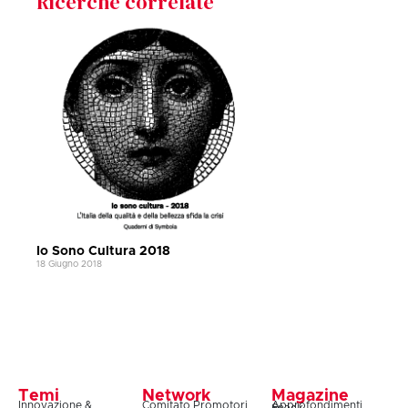
Ricerche correlate
Io Sono Cultura 2018
18 Giugno 2018
Temi
Network
Magazine
Innovazione &
Comitato Promotori
Approfondimenti