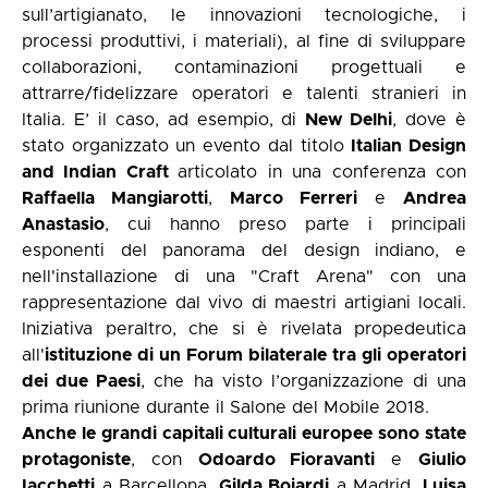
sull’artigianato, le innovazioni tecnologiche, i
processi produttivi, i materiali), al fine di sviluppare
collaborazioni, contaminazioni progettuali e
attrarre/fidelizzare operatori e talenti stranieri in
Italia. E’ il caso, ad esempio, di
New Delhi
, dove è
stato organizzato un evento dal titolo
Italian Design
and Indian Craft
articolato in una conferenza con
Raffaella Mangiarotti
,
Marco Ferreri
e
Andrea
Anastasio
, cui hanno preso parte i principali
esponenti del panorama del design indiano, e
nell'installazione di una "Craft Arena" con una
rappresentazione dal vivo di maestri artigiani locali.
Iniziativa peraltro, che si è rivelata propedeutica
all'
istituzione di un Forum bilaterale tra gli operatori
dei due Paesi
, che ha visto l’organizzazione di una
prima riunione durante il Salone del Mobile 2018.
Anche le grandi capitali culturali europee sono state
protagoniste
, con
Odoardo Fioravanti
e
Giulio
Iacchetti
a Barcellona,
Gilda Bojardi
a Madrid,
Luisa