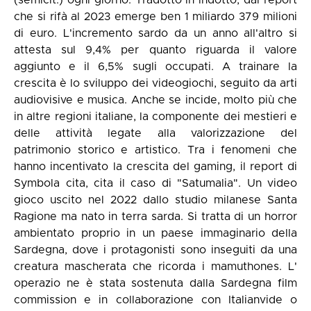
(semicit.) ogni giorno. Tradotto in indotto, dal report
che si rifà al 2023 emerge ben 1 miliardo 379 milioni
di euro. L'incremento sardo da un anno all'altro si
attesta sul 9,4% per quanto riguarda il valore
aggiunto e il 6,5% sugli occupati. A trainare la
crescita è lo sviluppo dei videogiochi, seguito da arti
audiovisive e musica. Anche se incide, molto più che
in altre regioni italiane, la componente dei mestieri e
delle attività legate alla valorizzazione del
patrimonio storico e artistico. Tra i fenomeni che
hanno incentivato la crescita del gaming, il report di
Symbola cita, cita il caso di "Satumalia". Un video
gioco uscito nel 2022 dallo studio milanese Santa
Ragione ma nato in terra sarda. Si tratta di un horror
ambientato proprio in un paese immaginario della
Sardegna, dove i protagonisti sono inseguiti da una
creatura mascherata che ricorda i mamuthones. L'
operazio ne è stata sostenuta dalla Sardegna film
commission e in collaborazione con Italianvide o