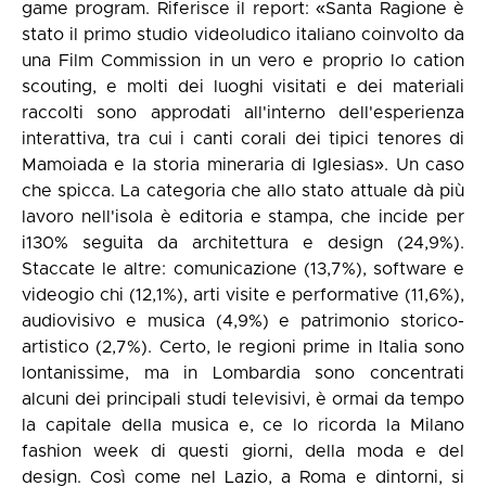
game program. Riferisce il report: «Santa Ragione è
stato il primo studio videoludico italiano coinvolto da
una Film Commission in un vero e proprio lo cation
scouting, e molti dei luoghi visitati e dei materiali
raccolti sono approdati all'interno dell'esperienza
interattiva, tra cui i canti corali dei tipici tenores di
Mamoiada e la storia mineraria di Iglesias». Un caso
che spicca. La categoria che allo stato attuale dà più
lavoro nell'isola è editoria e stampa, che incide per
i130% seguita da architettura e design (24,9%).
Staccate le altre: comunicazione (13,7%), software e
videogio chi (12,1%), arti visite e performative (11,6%),
audiovisivo e musica (4,9%) e patrimonio storico-
artistico (2,7%). Certo, le regioni prime in Italia sono
lontanissime, ma in Lombardia sono concentrati
alcuni dei principali studi televisivi, è ormai da tempo
la capitale della musica e, ce lo ricorda la Milano
fashion week di questi giorni, della moda e del
design. Così come nel Lazio, a Roma e dintorni, si