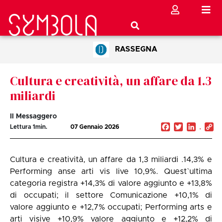
RASSEGNA
Cultura e creatività, un affare da 1.3
miliardi
Il Messaggero
Facebook
Twitter
Linked
C
Lettura
1
min.
07 Gennaio 2026
Li
Cultura e creatività, un affare da 1,3 miliardi .14,3% e
Performing anse arti vis live 10,9%. Quest`ultima
categoria registra +14,3% di valore aggiunto e +13,8%
di occupati; il settore Comunicazione +10,1% di
valore aggiunto e +12,7% occupati; Performing arts e
arti visive +10,9% valore aggiunto e +12,2% di