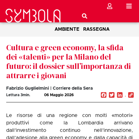
AMBIENTE
RASSEGNA
Cultura e green economy, la sfida
dei «talenti» per la Milano del
futuro: il dossier sull’importanza di
attrarre i giovani
Fabrizio Guglielmini | Corriere della Sera
Facebook
Twitter
Linked
C
Lettura
3
min.
06 Maggio 2026
Li
Le risorse di una regione con molti «motori»
produttivi come la Lombardia arrivano
dall’investimento continuo nell’innovazione,
dall’adesione alla green economy e dalla capacità di