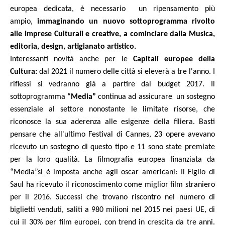
europea dedicata, è necessario
un ripensamento più
ampio,
immaginando un nuovo sottoprogramma rivolto
alle Imprese Culturali e creative, a cominciare dalla Musica,
editoria, design, artigianato artistico.
Interessanti novità anche per le
Capitali europee della
Cultura:
dal 2021 il numero delle città si eleverà a tre l'anno. I
riflessi si vedranno già a partire dal budget 2017. Il
sottoprogramma
“
Media”
continua ad assicurare
un sostegno
essenziale al settore nonostante le limitate risorse, che
riconosce la sua aderenza alle esigenze della filiera. Basti
pensare che all'ultimo Festival di Cannes, 23 opere avevano
ricevuto un sostegno di questo tipo e 11 sono state premiate
per la loro qualità. La filmografia europea finanziata da
“Media”si è imposta anche agli oscar americani: Il Figlio di
Saul ha ricevuto il riconoscimento come miglior film straniero
per il 2016. Successi che trovano riscontro nel numero di
biglietti venduti, saliti a 980 milioni nel 2015 nei paesi UE, di
cui il 30% per film europei, con trend in crescita da tre anni.