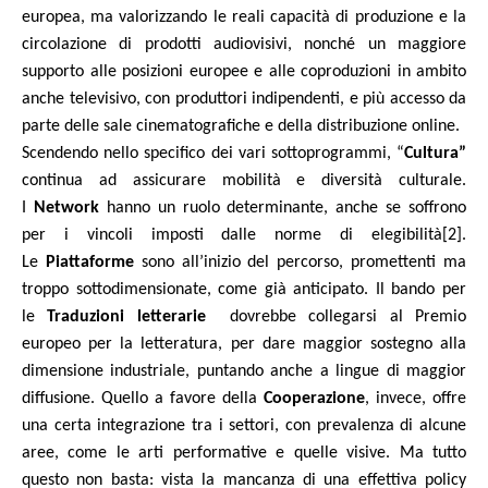
europea, ma valorizzando le reali capacità di produzione e la
circolazione di prodotti audiovisivi, nonché un maggiore
supporto alle posizioni europee e alle coproduzioni in ambito
anche televisivo, con produttori indipendenti, e più accesso da
parte delle sale cinematografiche e della distribuzione online.
Scendendo nello specifico dei vari
sottoprogrammi,
“
Cultura”
continua ad assicurare mobilità e diversità culturale.
I
Network
hanno un ruolo determinante, anche se soffrono
per i vincoli imposti dalle norme di elegibilità
[2]
.
Le
Piattaforme
sono all’inizio del percorso, promettenti ma
troppo sottodimensionate, come già anticipato. Il bando per
le
Traduzioni letterarie
dovrebbe collegarsi al Premio
europeo per la letteratura, per dare maggior sostegno alla
dimensione industriale, puntando anche a lingue di maggior
diffusione. Quello a favore della
Cooperazione
, invece,
offre
una certa integrazione tra i settori, con prevalenza di alcune
aree, come le arti performative e quelle visive. Ma tutto
questo non basta: vista la mancanza di una effettiva policy