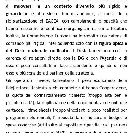
di muoversi in un contesto divenuto più rigido e
gerarchico
, e allo stesso tempo anonimo, a causa della
riorganizzazione di EACEA, con cambiamenti e opacità che
hanno reso difficile identificare organigramma e interlocutori.
Inoltre, la Commissione Europea ha introdotto una catena di
comando più rigida, interloquendo solo con la
figura apicale
del Desk nazionale unificato
. I Desk lamentano così la
carenza di relazioni dirette con la DG e con l’Agenzia e di
essere poco consultati in fase ascendente e quindi di non
essere più considerati partner della strategia.
Gli operatori, invece, lamentano il peso economico della
fidejussione richiesta a chi compete sul bando Cooperazione,
la quota del cofinanziamento richiesto (troppo alta per le
piccole realtà), la duplicazione della documentazione online e
cartacea, i time sheets troppo vincolanti e poco realistici per
programmi pluriennali, l’impossibilità di indicare in budget le
spese condivise (attribuite al capofila e ripartite tra i partner)
come avviene in Horizon 2020, la necessità di optare per una