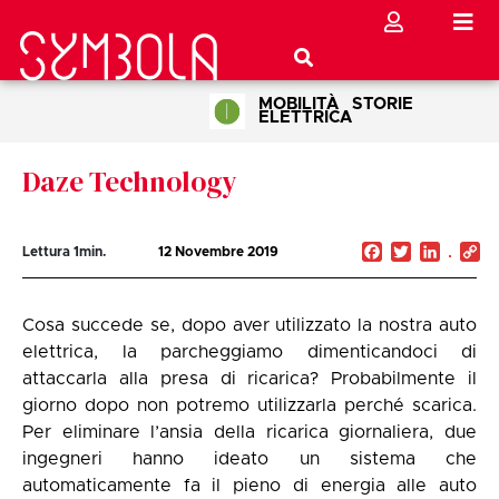
MOBILITÀ
STORIE
ELETTRICA
Daze Technology
Facebook
Twitter
Linked
C
Lettura
1
min.
12 Novembre 2019
Li
Cosa succede se, dopo aver utilizzato la nostra auto
elettrica, la parcheggiamo dimenticandoci di
attaccarla alla presa di ricarica? Probabilmente il
giorno dopo non potremo utilizzarla perché scarica.
Per eliminare l’ansia della ricarica giornaliera, due
ingegneri hanno ideato un sistema che
automaticamente fa il pieno di energia alle auto