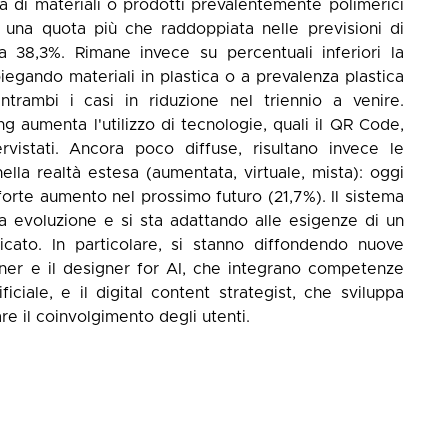
lia di materiali o prodotti prevalentemente polimerici
una quota più che raddoppiata nelle previsioni di
 a 38,3%. Rimane invece su percentuali inferiori la
egando materiali in plastica o a prevalenza plastica
entrambi i casi in riduzione nel triennio a venire.
ing aumenta l'utilizzo di tecnologie, quali il QR Code,
ervistati. Ancora poco diffuse, risultano invece le
 nella realtà estesa (aumentata, virtuale, mista): oggi
n forte aumento nel prossimo futuro (21,7%). Il sistema
ua evoluzione e si sta adattando alle esigenze di un
cato. In particolare, si stanno diffondendo nuove
igner e il designer for AI, che integrano competenze
ficiale, e il digital content strategist, che sviluppa
re il coinvolgimento degli utenti.