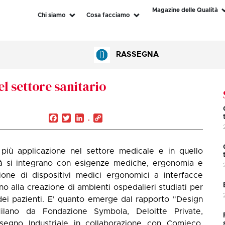
Magazine delle Qualità
Chi siamo
Cosa facciamo
RASSEGNA
l settore sanitario
Facebook
Twitter
LinkedIn
Copy
Link
 più applicazione nel settore medicale e in quello
ità si integrano con esigenze mediche, ergonomia e
ione di dispositivi medici ergonomici a interfacce
fino alla creazione di ambienti ospedalieri studiati per
dei pazienti. E' quanto emerge dal rapporto "Design
lano da Fondazione Symbola, Deloitte Private,
segno Industriale in collaborazione con Comieco,