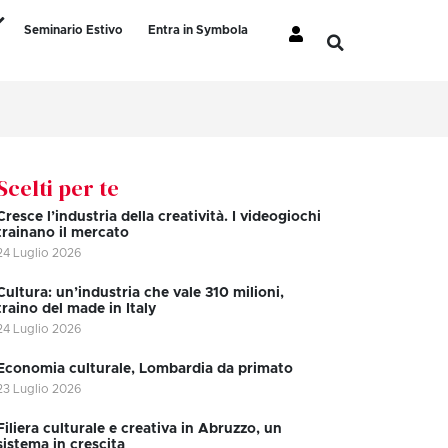
Seminario Estivo
Entra in Symbola
Scelti per te
Cresce l’industria della creatività. I videogiochi
trainano il mercato
24 Luglio 2026
Cultura: un’industria che vale 310 milioni,
traino del made in Italy
24 Luglio 2026
Economia culturale, Lombardia da primato
23 Luglio 2026
Filiera culturale e creativa in Abruzzo, un
sistema in crescita