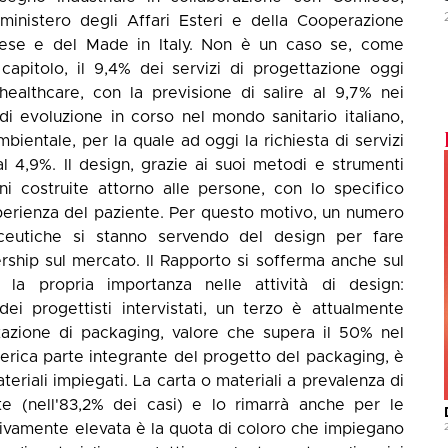
ministero degli Affari Esteri e della Cooperazione
prese e del Made in Italy. Non è un caso se, come
capitolo, il 9,4% dei servizi di progettazione oggi
'healthcare, con la previsione di salire al 9,7% nei
di evoluzione in corso nel mondo sanitario italiano,
mbientale, per la quale ad oggi la richiesta di servizi
al 4,9%. Il design, grazie ai suoi metodi e strumenti
ni costruite attorno alle persone, con lo specifico
perienza del paziente. Per questo motivo, un numero
ceutiche si stanno servendo del design per fare
rship sul mercato. Il Rapporto si sofferma anche sul
 la propria importanza nelle attività di design:
ei progettisti intervistati, un terzo è attualmente
ttazione di packaging, valore che supera il 50% nel
terica parte integrante del progetto del packaging, è
ateriali impiegati. La carta o materiali a prevalenza di
te (nell'83,2% dei casi) e lo rimarrà anche per le
ativamente elevata è la quota di coloro che impiegano