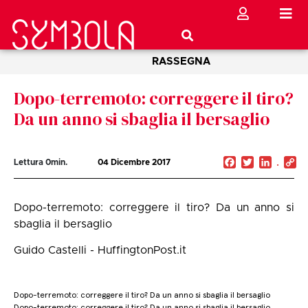
RASSEGNA
Dopo-terremoto: correggere il tiro?
Da un anno si sbaglia il bersaglio
Facebook
Twitter
Linked
C
Lettura
0
min.
04 Dicembre 2017
Li
Dopo-terremoto: correggere il tiro? Da un anno si
sbaglia il bersaglio
Guido Castelli - HuffingtonPost.it
Dopo-terremoto: correggere il tiro? Da un anno si sbaglia il bersaglio
Dopo-terremoto: correggere il tiro? Da un anno si sbaglia il bersaglio