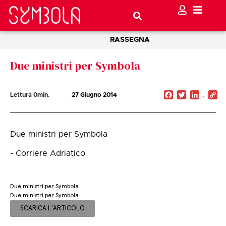
RASSEGNA
Due ministri per Symbola
Facebook
Twitter
Linked
C
Lettura
0
min.
27 Giugno 2014
Li
Due ministri per Symbola
- Corriere Adriatico
Due ministri per Symbola
Due ministri per Symbola
SCARICA L'ARTICOLO