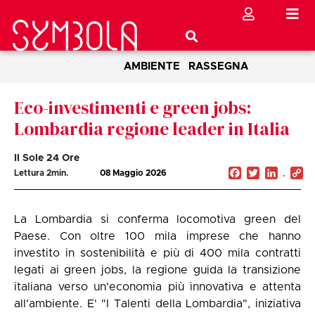
AMBIENTE
RASSEGNA
Eco-investimenti e green jobs:
Lombardia regione leader in Italia
Il Sole 24 Ore
Facebook
Twitter
Linked
C
Lettura
2
min.
08 Maggio 2026
Li
La Lombardia si conferma locomotiva green del
Paese. Con oltre 100 mila imprese che hanno
investito in sostenibilità e più di 400 mila contratti
legati ai green jobs, la regione guida la transizione
italiana verso un'economia più innovativa e attenta
all'ambiente. E' "I Talenti della Lombardia", iniziativa