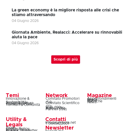
La green economy è la migliore risposta alle crisi che
stiamo attraversando
04 Giugno 2026
Giornata Ambiente, Realacci: Accelerare su rinnovabili
aiuta la pace
04 Giugno 2026
Scopri di più
Temi
Network
Magazine
Innovazione &
Comitato Promotori
Approfondimenti
Snack
Storie
Rubriche
Sostenibilità
(54)
News
Design & Cultura
Comitato Scientifico
Coesione & Reti
Territori & Comunità
(73)
Soci (160)
Autori (106)
Partner (139)
Utility &
Contatti
info@symbola.net
T.0645422601
Legals
Newsletter
Team
Cookie Policy
Privacy Policy
Privacy Newsletter
Iscriviti qui