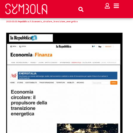
2020.03.03.Repubblica.it.Economia_circolare_transizione_energetica