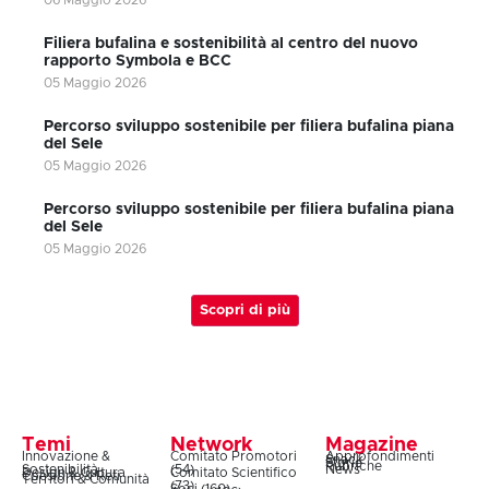
06 Maggio 2026
Filiera bufalina e sostenibilità al centro del nuovo
rapporto Symbola e BCC
05 Maggio 2026
Percorso sviluppo sostenibile per filiera bufalina piana
del Sele
05 Maggio 2026
Percorso sviluppo sostenibile per filiera bufalina piana
del Sele
05 Maggio 2026
Scopri di più
Temi
Network
Magazine
Innovazione &
Comitato Promotori
Approfondimenti
Snack
Storie
Rubriche
Sostenibilità
(54)
News
Design & Cultura
Comitato Scientifico
Coesione & Reti
Territori & Comunità
(73)