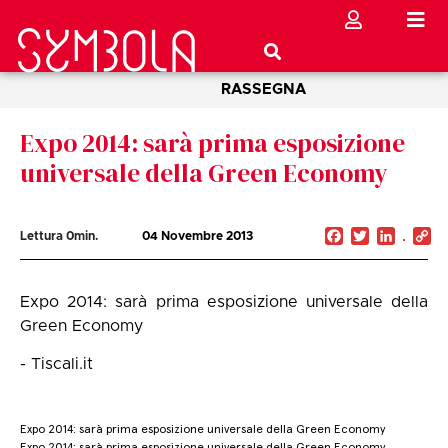
RASSEGNA
Expo 2014: sarà prima esposizione
universale della Green Economy
Facebook
Twitter
Linked
C
Lettura
0
min.
04 Novembre 2013
Li
Expo 2014: sarà prima esposizione universale della
Green Economy
- Tiscali.it
Expo 2014: sarà prima esposizione universale della Green Economy
Expo 2014: sarà prima esposizione universale della Green Economy