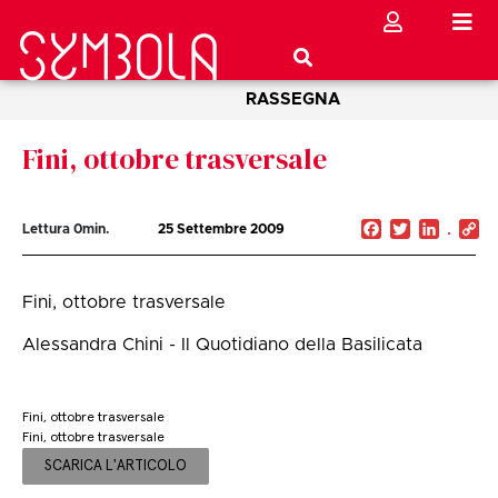
RASSEGNA
Fini, ottobre trasversale
Facebook
Twitter
Linked
C
Lettura
0
min.
25 Settembre 2009
Li
Fini, ottobre trasversale
Alessandra Chini - Il Quotidiano della Basilicata
Fini, ottobre trasversale
Fini, ottobre trasversale
SCARICA L'ARTICOLO