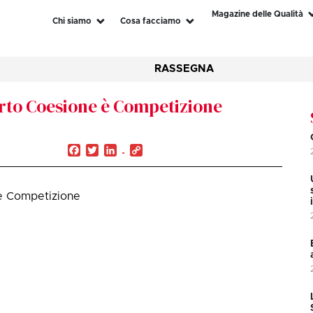
Magazine delle Qualità
Chi siamo
Cosa facciamo
RASSEGNA
orto Coesione è Competizione
Facebook
Twitter
LinkedIn
Copy
Link
 è Competizione