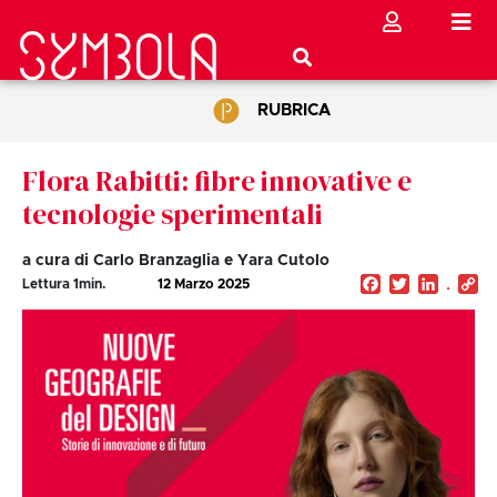
RUBRICA
Flora Rabitti: fibre innovative e
tecnologie sperimentali
a cura di Carlo Branzaglia e Yara Cutolo
Facebook
Twitter
Linked
C
Lettura
1
min.
12 Marzo 2025
Li