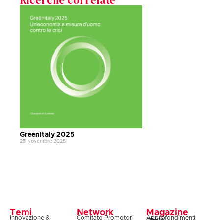
GreenItaly 2025
25 Novembre 2025
Temi
Network
Magazine
Innovazione &
Comitato Promotori
Approfondimenti
Snack