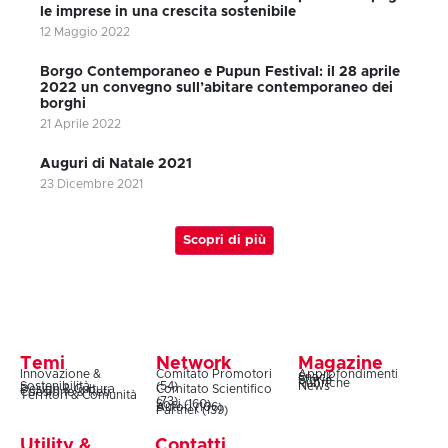
le imprese in una crescita sostenibile
12 Maggio 2022
Borgo Contemporaneo e Pupun Festival: il 28 aprile
2022 un convegno sull’abitare contemporaneo dei
borghi
21 Aprile 2022
Auguri di Natale 2021
23 Dicembre 2021
Scopri di più
Temi
Network
Magazine
Innovazione &
Comitato Promotori
Approfondimenti
Snack
Storie
Rubriche
Sostenibilità
(54)
News
Design & Cultura
Comitato Scientifico
Coesione & Reti
Territori & Comunità
(73)
Soci (160)
Autori (106)
Partner (139)
Utility &
Contatti