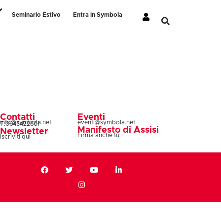
Seminario Estivo
Entra in Symbola
Contatti
Eventi
info@symbola.net
eventi@symbola.net
T.0645422601
Manifesto di Assisi
Newsletter
Firma anche tu
Iscriviti qui