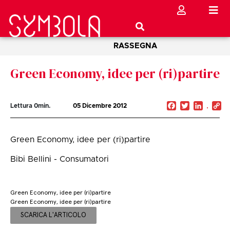
RASSEGNA
Green Economy, idee per (ri)partire
Facebook
Twitter
Linked
C
Lettura
0
min.
05 Dicembre 2012
Li
Green Economy, idee per (ri)partire
Bibi Bellini - Consumatori
Green Economy, idee per (ri)partire
Green Economy, idee per (ri)partire
SCARICA L'ARTICOLO