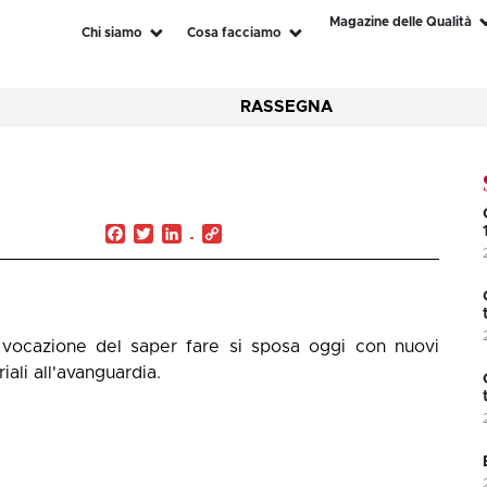
Magazine delle Qualità
Chi siamo
Cosa facciamo
RASSEGNA
Facebook
Twitter
LinkedIn
Copy
Link
ica vocazione del saper fare si sposa oggi con nuovi
ali all'avanguardia.