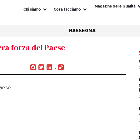
Magazine delle Qualità
Chi siamo
Cosa facciamo
RASSEGNA
vera forza del Paese
Facebook
Twitter
LinkedIn
Copy
Link
Paese