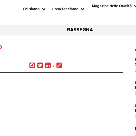
Magazine delle Qualità
Chi siamo
Cosa facciamo
RASSEGNA
o
Facebook
Twitter
LinkedIn
Copy
Link