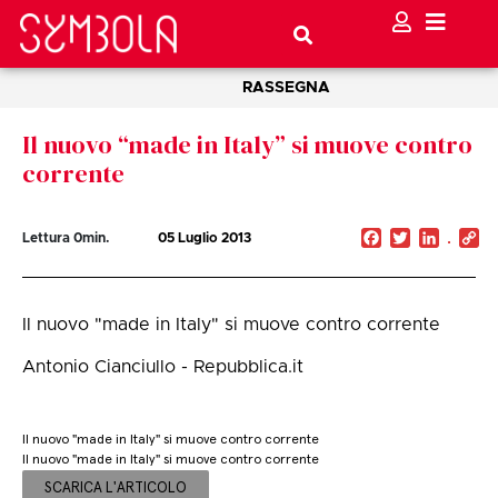
RASSEGNA
Il nuovo “made in Italy” si muove contro
corrente
Facebook
Twitter
Linked
C
Lettura
0
min.
05 Luglio 2013
Li
Il nuovo "made in Italy" si muove contro corrente
Antonio Cianciullo - Repubblica.it
Il nuovo "made in Italy" si muove contro corrente
Il nuovo "made in Italy" si muove contro corrente
SCARICA L'ARTICOLO