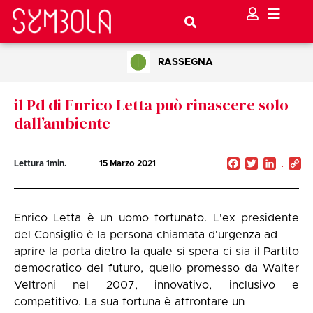
RASSEGNA
il Pd di Enrico Letta può rinascere solo
dall’ambiente
Facebook
Twitter
Linked
C
Lettura
1
min.
15 Marzo 2021
Li
Enrico Letta è un uomo fortunato. L'ex presidente
del Consiglio è la persona chiamata d'urgenza ad
aprire la porta dietro la quale si spera ci sia il Partito
democratico del futuro, quello promesso da Walter
Veltroni nel 2007, innovativo, inclusivo e
competitivo. La sua fortuna è affrontare un