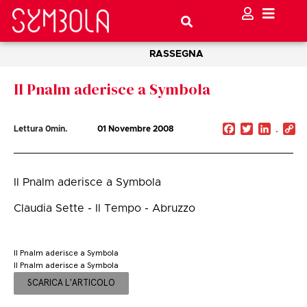
RASSEGNA
Il Pnalm aderisce a Symbola
Facebook
Twitter
Linked
C
Lettura
0
min.
01 Novembre 2008
Li
Il Pnalm aderisce a Symbola
Claudia Sette - Il Tempo - Abruzzo
Il Pnalm aderisce a Symbola
Il Pnalm aderisce a Symbola
SCARICA L'ARTICOLO