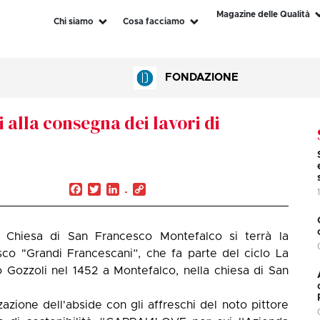
Magazine delle Qualità
Chi siamo
Cosa facciamo
FONDAZIONE
 alla consegna dei lavori di
Facebook
Twitter
LinkedIn
Copy
Link
 Chiesa di San Francesco Montefalco si terrà la
esco "Grandi Francescani”, che fa parte del ciclo La
 Gozzoli nel 1452 a Montefalco, nella chiesa di San
zzazione dell'abside con gli affreschi del noto pittore