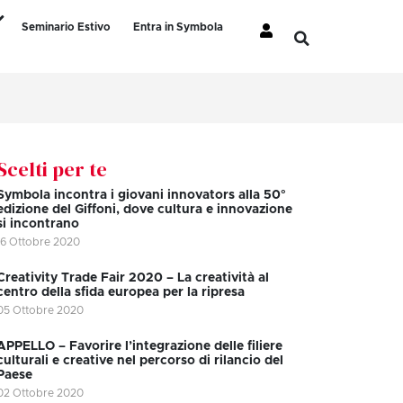
Seminario Estivo
Entra in Symbola
Scelti per te
Symbola incontra i giovani innovators alla 50°
edizione del Giffoni, dove cultura e innovazione
si incontrano
16 Ottobre 2020
Creativity Trade Fair 2020 – La creatività al
centro della sfida europea per la ripresa
05 Ottobre 2020
APPELLO – Favorire l’integrazione delle filiere
culturali e creative nel percorso di rilancio del
Paese
02 Ottobre 2020