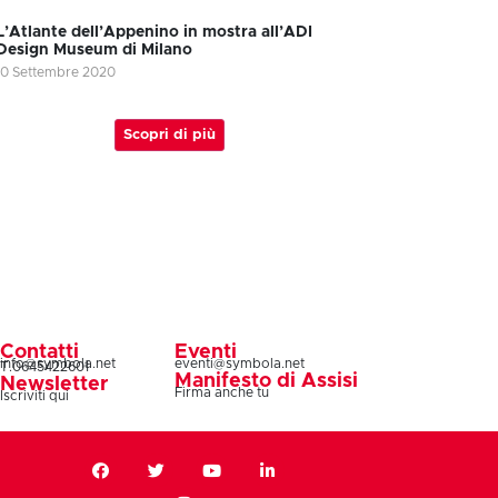
L’Atlante dell’Appenino in mostra all’ADI
Design Museum di Milano
10 Settembre 2020
Scopri di più
Contatti
Eventi
info@symbola.net
eventi@symbola.net
T.0645422601
Manifesto di Assisi
Newsletter
Firma anche tu
Iscriviti qui