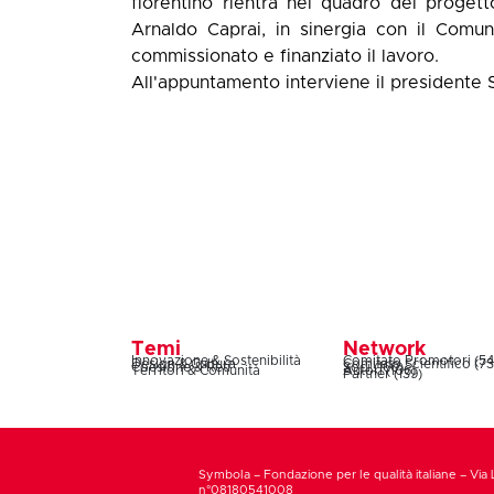
fiorentino rientra nel quadro del proget
Arnaldo Caprai, in sinergia con il Comu
commissionato e finanziato il lavoro.
All'appuntamento interviene il president
Temi
Network
Innovazione & Sostenibilità
Comitato Promotori (54
Design & Cultura
Comitato Scientifico (73
Coesione & Reti
Soci (160)
Territori & Comunità
Autori (106)
Partner (139)
Symbola – Fondazione per le qualità italiane – Via 
n°08180541008