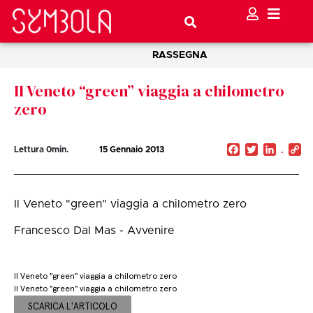
RASSEGNA
Il Veneto “green” viaggia a chilometro
zero
Facebook
Twitter
Linked
C
Lettura
0
min.
15 Gennaio 2013
Li
Il Veneto "green" viaggia a chilometro zero
Francesco Dal Mas - Avvenire
Il Veneto "green" viaggia a chilometro zero
Il Veneto "green" viaggia a chilometro zero
SCARICA L'ARTICOLO