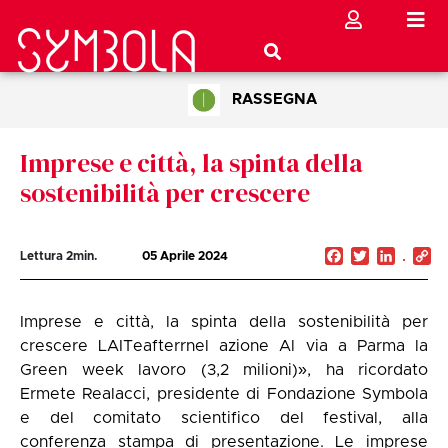
RASSEGNA
Imprese e città, la spinta della
sostenibilità per crescere
Facebook
Twitter
Linked
C
Lettura
2
min.
05 Aprile 2024
Li
Imprese e città, la spinta della sostenibilità per
crescere LAITeafterrnel azione Al via a Parma la
Green week lavoro (3,2 milioni)», ha ricordato
Ermete Realacci, presidente di Fondazione Symbola
e del comitato scientifico del festival, alla
conferenza stampa di presentazione. Le imprese