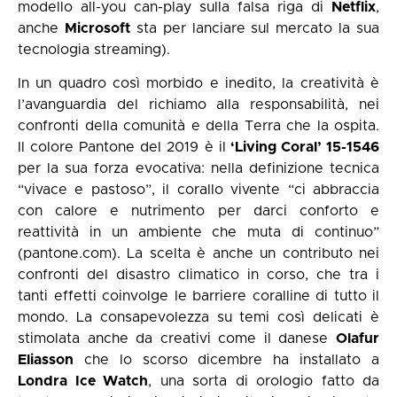
modello all-you can-play sulla falsa riga di
Netflix
,
anche
Microsoft
sta per lanciare sul mercato la sua
tecnologia streaming).
In un quadro così morbido e inedito, la creatività è
l’avanguardia del richiamo alla responsabilità, nei
confronti della comunità e della Terra che la ospita.
Il colore Pantone del 2019 è il
‘Living Coral’ 15-1546
per la sua forza evocativa: nella definizione tecnica
“vivace e pastoso”, il corallo vivente “ci abbraccia
con calore e nutrimento per darci conforto e
reattività in un ambiente che muta di continuo”
(pantone.com). La scelta è anche un contributo nei
confronti del disastro climatico in corso, che tra i
tanti effetti coinvolge le barriere coralline di tutto il
mondo. La consapevolezza su temi così delicati è
stimolata anche da creativi come il danese
Olafur
Eliasson
che lo scorso dicembre ha installato a
Londra Ice Watch
, una sorta di orologio fatto da