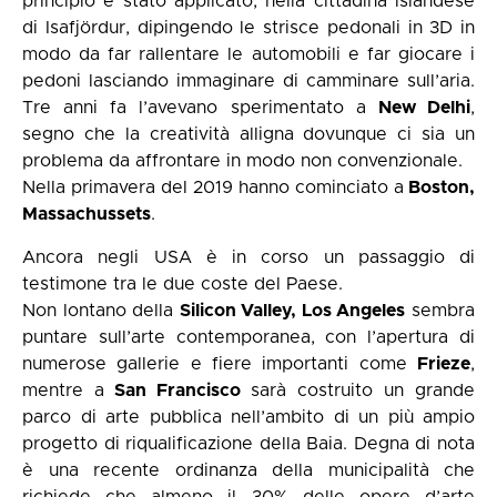
principio è stato applicato, nella cittadina islandese
di Isafjördur, dipingendo le strisce pedonali in 3D in
modo da far rallentare le automobili e far giocare i
pedoni lasciando immaginare di camminare sull’aria.
Tre anni fa l’avevano sperimentato a
New Delhi
,
segno che la creatività alligna dovunque ci sia un
problema da affrontare in modo non convenzionale.
Nella primavera del 2019 hanno cominciato a
Boston,
Massachussets
.
Ancora negli USA è in corso un passaggio di
testimone tra le due coste del Paese.
Non lontano della
Silicon Valley, Los Angeles
sembra
puntare sull’arte contemporanea, con l’apertura di
numerose gallerie e fiere importanti come
Frieze
,
mentre a
San Francisco
sarà costruito un grande
parco di arte pubblica nell’ambito di un più ampio
progetto di riqualificazione della Baia. Degna di nota
è una recente ordinanza della municipalità che
richiede che almeno il 30% delle opere d’arte