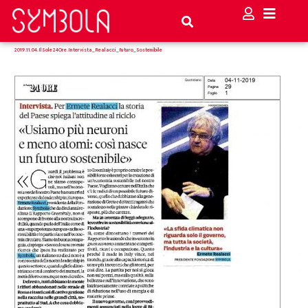
2019.11.04.IlSole24Ore.Intervista_Realacci_futuro_Sostenibile