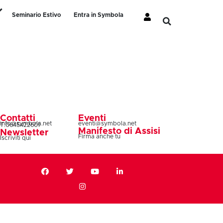
Seminario Estivo
Entra in Symbola
Contatti
Eventi
info@symbola.net
eventi@symbola.net
T.0645422601
Manifesto di Assisi
Newsletter
Firma anche tu
Iscriviti qui