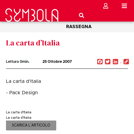
RASSEGNA
La carta d’Italia
Facebook
Twitter
Linked
C
Lettura
0
min.
25 Ottobre 2007
Li
La carta d'Italia
- Pack Design
La carta d'Italia
La carta d'Italia
SCARICA L'ARTICOLO