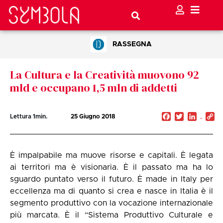
RASSEGNA
La Cultura e la Creatività muovono 92
mld e occupano 1,5 mln di addetti
Facebook
Twitter
Linked
C
Lettura
1
min.
25 Giugno 2018
Li
È impalpabile ma muove risorse e capitali. È legata
ai territori ma è visionaria. È il passato ma ha lo
sguardo puntato verso il futuro. È made in Italy per
eccellenza ma di quanto si crea e nasce in Italia è il
segmento produttivo con la vocazione internazionale
più marcata. È il “Sistema Produttivo Culturale e