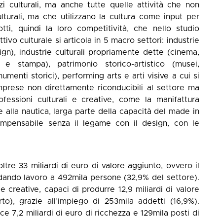
 culturali, ma anche tutte quelle attività che non
turali, ma che utilizzano la cultura come input per
tti, quindi la loro competitività, che nello studio
tivo culturale si articola in 5 macro settori: industrie
ign), industrie culturali propriamente dette (cinema,
 e stampa), patrimonio storico-artistico (musei,
numenti storici), performing arts e arti visive a cui si
mprese non direttamente riconducibili al settore ma
fessioni culturali e creative, come la manifattura
le alla nautica, larga parte della capacità del made in
mpensabile senza il legame con il design, con le
oltre 33 miliardi di euro di valore aggiunto, ovvero il
dando lavoro a 492mila persone (32,9% del settore).
 creative, capaci di produrre 12,9 miliardi di valore
to), grazie all’impiego di 253mila addetti (16,9%).
ce 7,2 miliardi di euro di ricchezza e 129mila posti di