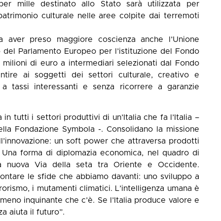
per mille destinato allo Stato sarà utilizzata per
patrimonio culturale nelle aree colpite dai terremoti
bra aver preso maggiore coscienza anche l’Unione
o del Parlamento Europeo per l’istituzione del Fondo
22 milioni di euro a intermediari selezionati dal Fondo
tire ai soggetti dei settori culturale, creativo e
 a tassi interessanti e senza ricorrere a garanzie
n tutti i settori produttivi di un’Italia che fa l’Italia –
ella Fondazione Symbola -. Consolidano la missione
ll’innovazione: un soft power che attraversa prodotti
ta. Una forma di diplomazia economica, nel quadro di
a nuova Via della seta tra Oriente e Occidente.
rontare le sfide che abbiamo davanti: uno sviluppo a
rrorismo, i mutamenti climatici. L’intelligenza umana è
e meno inquinante che c’è. Se l’Italia produce valore e
a aiuta il futuro”.