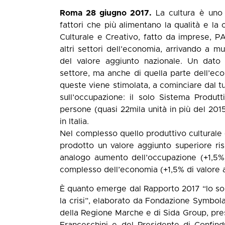
Roma 28 giugno 2017.
La cultura è uno d
fattori che più alimentano la qualità e la 
Culturale e Creativo, fatto da imprese, PA 
altri settori dell’economia, arrivando a mu
del valore aggiunto nazionale. Un dato 
settore, ma anche di quella parte dell’eco
queste viene stimolata, a cominciare dal tu
sull’occupazione: il solo Sistema Produtt
persone (quasi 22mila unità in più del 201
in Italia.
Nel complesso quello produttivo culturale 
prodotto un valore aggiunto superiore ri
analogo aumento dell’occupazione (+1,5%).
complesso dell’economia (+1,5% di valore 
È quanto emerge dal Rapporto 2017 “Io sono 
la crisi”, elaborato da Fondazione Symbol
della Regione Marche e di Sida Group, pre
Franceschini e del Presidente di Confind