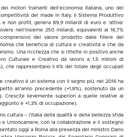
ei motori trainanti dell’economia italiana, uno dei
competitività del made in Italy. Il Sistema Produttivo
e non profit, genera 89,9 miliardi di euro e ‘attiva’
overe nell’insieme 250 miliardi, equivalenti al 16,7%
comprensivo del valore prodotto dalle filiere del
nomia che beneficia di cultura e creatività e che da
rismo. Una ricchezza che si riflette in positivo anche
ivo Culturale e Creativo dà lavoro a 1,5 milioni di
5), che rappresentano il 6% del totale degli occupati
e creativo è un sistema con il segno più: nel 2016 ha
spetto all’anno precedente (+1,8%), sostenuto da un
 Crescite lievemente superiori a quelle relative al
aggiunto e +1,3% di occupazione).
cultura – l’Italia della qualità e della bellezza sfida
a e Unioncamere, con la collaborazione e il sostegno
sentato oggi a Roma alla presenza del ministro Dario
ustria Vincenzo Boccia, dal Segretario Generale di