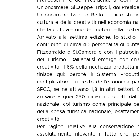
Unioncamere Giuseppe Tripoli, dal Presid
Unioncamere Ivan Lo Bello. L’unico studio 
cultura e della creatività nell’economia 
che la cultura è uno dei motori della nostr
Arrivato alla settima edizione, lo studi
contributo di circa 40 personalità di punta
Fitzcarraldo e Si.Camera e con il patrocini
del Turismo. Dall’analisi emerge con chi
creatività: il 6% della ricchezza prodotta i
finisce qui: perché il Sistema Produt
moltiplicatore sul resto dell'economia par
SPCC, se ne attivano 1,8 in altri settori. G
arrivare a quei 250 miliardi prodotti dall’
nazionale, col turismo come principale be
della spesa turistica nazionale, esattamen
creatività.
Per ragioni relative alla conservazione d
assolutamente rilevante il fatto che, pe