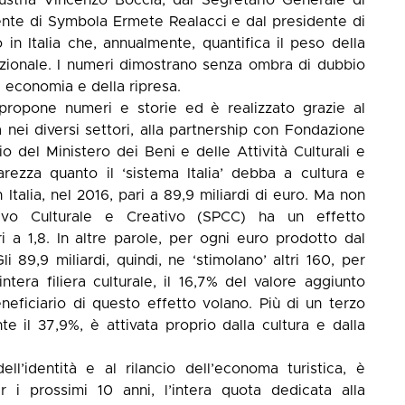
ente di Symbola Ermete Realacci e dal presidente di
in Italia che, annualmente, quantifica il peso della
nazionale. I numeri dimostrano senza ombra di dubbio
a economia e della ripresa.
o propone numeri e storie ed è realizzato grazie al
 nei diversi settori, alla partnership con Fondazione
o del Ministero dei Beni e delle Attività Culturali e
arezza quanto il ‘sistema Italia’ debba a cultura e
n Italia, nel 2016, pari a 89,9 miliardi di euro. Ma non
tivo Culturale e Creativo (SPCC) ha un effetto
i a 1,8. In altre parole, per ogni euro prodotto dal
li 89,9 miliardi, quindi, ne ‘stimolano’ altri 160, per
intera filiera culturale, il 16,7% del valore aggiunto
neficiario di questo effetto volano. Più di un terzo
te il 37,9%, è attivata proprio dalla cultura e dalla
ell’identità e al rilancio dell’economa turistica, è
r i prossimi 10 anni, l’intera quota dedicata alla