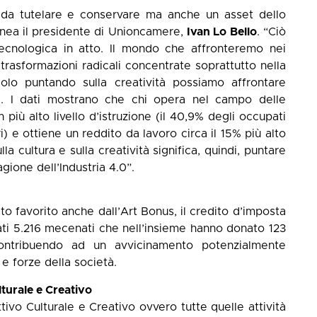
a da tutelare e conservare ma anche un asset dello
linea il presidente di Unioncamere,
Ivan Lo Bello
. “Ciò
tecnologica in atto. Il mondo che affronteremo nei
trasformazioni radicali concentrate soprattutto nella
lo puntando sulla creatività possiamo affrontare
i. I dati mostrano che chi opera nel campo delle
 più alto livello d’istruzione (il 40,9% degli occupati
ri) e ottiene un reddito da lavoro circa il 15% più alto
 cultura e sulla creatività significa, quindi, puntare
gione dell’Industria 4.0”.
ato favorito anche dall’Art Bonus, il credito d’imposta
ati 5.216 mecenati che nell’insieme hanno donato 123
ontribuendo ad un avvicinamento potenzialmente
 e forze della società.
turale e Creativo
tivo Culturale e Creativo ovvero tutte quelle attività