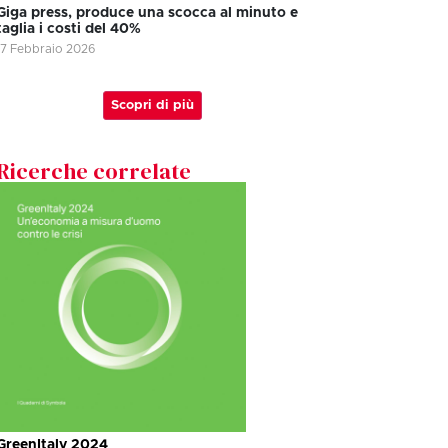
Giga press, produce una scocca al minuto e
taglia i costi del 40%
17 Febbraio 2026
Scopri di più
Ricerche correlate
GreenItaly 2024