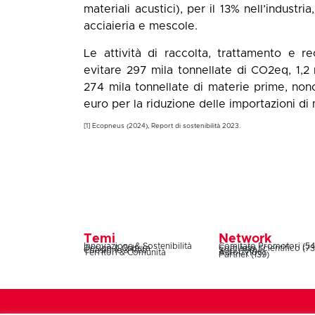
materiali acustici), per il 13% nell’industri
acciaieria e mescole.
Le attività di raccolta, trattamento e
evitare 297 mila tonnellate di CO2eq, 1,2 m
274 mila tonnellate di materie prime, non
euro per la riduzione delle importazioni di
[1] Ecopneus (2024), Report di sostenibilità 2023.
Temi
Network
Innovazione & Sostenibilità
Comitato Promotori (54
Design & Cultura
Comitato Scientifico (73
Coesione & Reti
Soci (160)
Territori & Comunità
Autori (106)
Partner (139)