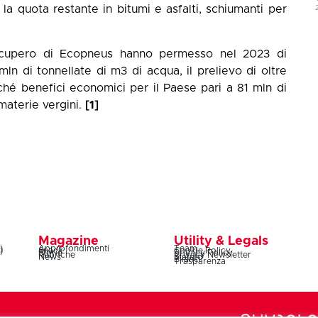
a, la quota restante in bitumi e asfalti, schiumanti per
 recupero di Ecopneus hanno permesso nel 2023 di
ln di tonnellate di m3 di acqua, il prelievo di oltre
ché benefici economici per il Paese pari a 81 mln di
 materie vergini.
[1]
Magazine
Utility & Legals
)
Approfondimenti
Team
)
Snack
Cookie Policy
Storie
Privacy Policy
Rubriche
Privacy Newsletter
News
Statuto
Bilanci
Trasparenza