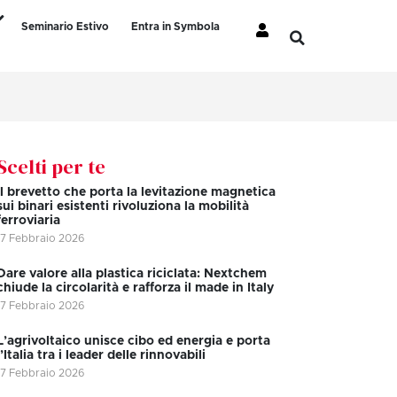
Seminario Estivo
Entra in Symbola
Scelti per te
Il brevetto che porta la levitazione magnetica
sui binari esistenti rivoluziona la mobilità
ferroviaria
17 Febbraio 2026
Dare valore alla plastica riciclata: Nextchem
chiude la circolarità e rafforza il made in Italy
17 Febbraio 2026
L’agrivoltaico unisce cibo ed energia e porta
l’Italia tra i leader delle rinnovabili
17 Febbraio 2026