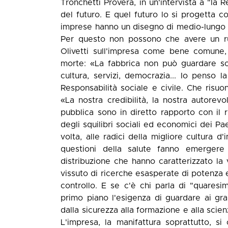
Tronchetti Provera, in un'intervista a "la 
del futuro. E quel futuro lo si progetta 
imprese hanno un disegno di medio-lungo p
Per questo non possono che avere un ruo
Olivetti sull'impresa come bene comune, 
morte: «La fabbrica non può guardare solo 
cultura, servizi, democrazia... Io penso 
Responsabilità sociale e civile. Che risuo
«La nostra credibilità, la nostra autorevo
pubblica sono in diretto rapporto con il
degli squilibri sociali ed economici dei Pa
volta, alle radici della migliore cultura d
questioni della salute fanno emergere l
distribuzione che hanno caratterizzato la 
vissuto di ricerche esasperate di potenza e
controllo. E se c'è chi parla di "quaresi
primo piano l'esigenza di guardare ai gra
dalla sicurezza alla formazione e alla scienz
L'impresa, la manifattura soprattutto, s