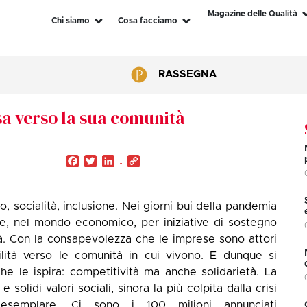
Magazine delle Qualità
Chi siamo
Cosa facciamo
RASSEGNA
sa verso la sua comunità
Facebook
Twitter
LinkedIn
Copy
Link
, socialità, inclusione. Nei giorni bui della pandemia
re, nel mondo economico, per iniziative di sostegno
ltà. Con la consapevolezza che le imprese sono attori
ilità verso le comunità in cui vivono. E dunque si
 le ispira: competitività ma anche solidarietà. La
olidi valori sociali, sinora la più colpita dalla crisi
esemplare. Ci sono i 100 milioni annunciati