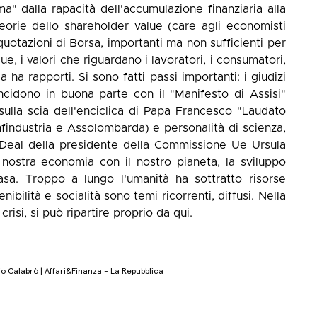
a" dalla rapacità dell'accumulazione finanziaria alla
teorie dello shareholder value (care agli economisti
e quotazioni di Borsa, importanti ma non sufficienti per
ue, i valori che riguardano i lavoratori, i consumatori,
a ha rapporti. Si sono fatti passi importanti: i giudizi
idono in buona parte con il "Manifesto di Assisi"
ulla scia dell'enciclica di Papa Francesco "Laudato
nfindustria e Assolombarda) e personalità di scienza,
w Deal della presidente della Commissione Ue Ursula
 nostra economia con il nostro pianeta, la sviluppo
sa. Troppo a lungo l'umanità ha sottratto risorse
nibilità e socialità sono temi ricorrenti, diffusi. Nella
risi, si può ripartire proprio da qui.
io Calabrò | Affari&Finanza - La Repubblica