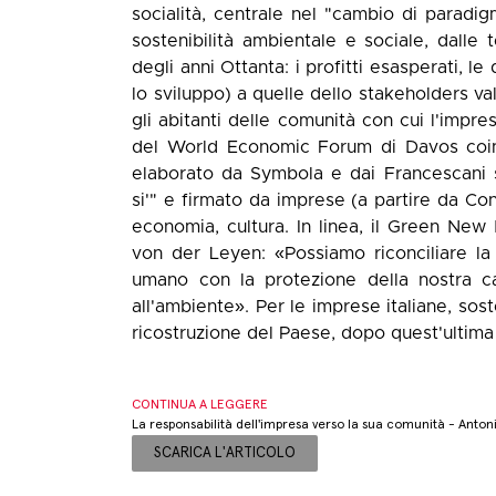
socialità, centrale nel "cambio di paradigm
sostenibilità ambientale e sociale, dalle 
degli anni Ottanta: i profitti esasperati, l
lo sviluppo) a quelle dello stakeholders val
gli abitanti delle comunità con cui l'impres
del World Economic Forum di Davos coinc
elaborato da Symbola e dai Francescani s
si'" e firmato da imprese (a partire da Co
economia, cultura. In linea, il Green Ne
von der Leyen: «Possiamo riconciliare la
umano con la protezione della nostra ca
all'ambiente». Per le imprese italiane, soste
ricostruzione del Paese, dopo quest'ultima c
CONTINUA A LEGGERE
La responsabilità dell'impresa verso la sua comunità - Anton
SCARICA L'ARTICOLO