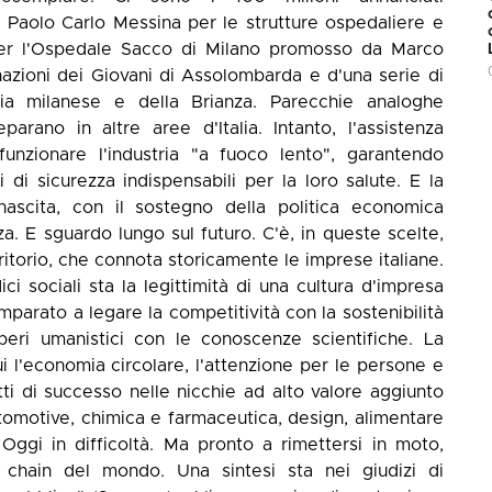
n Paolo Carlo Messina per le strutture ospedaliere e
i per l'Ospedale Sacco di Milano promosso da Marco
onazioni dei Giovani di Assolombarda e d'una serie di
ia milanese e della Brianza. Parecchie analoghe
eparano in altre aree d'Italia. Intanto, l'assistenza
funzionare l'industria "a fuoco lento", garantendo
 di sicurezza indispensabili per la loro salute. E la
inascita, con il sostegno della politica economica
. E sguardo lungo sul futuro. C'è, in queste scelte,
rritorio, che connota storicamente le imprese italiane.
i sociali sta la legittimità di una cultura d'impresa
 imparato a legare la competitività con la sostenibilità
peri umanistici con le conoscenze scientifiche. La
 l'economia circolare, l'attenzione per le persone e
tti di successo nelle nicchie ad alto valore aggiunto
tomotive, chimica e farmaceutica, design, alimentare
 Oggi in difficoltà. Ma pronto a rimettersi in moto,
 chain del mondo. Una sintesi sta nei giudizi di