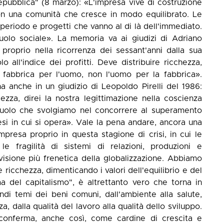
Repubblica" (8 marzo): «L'impresa vive di costruzione
con una comunità che cresce in modo equilibrato. Le
eriodo e progetti che vanno al di là dell'immediato.
lo sociale». La memoria va ai giudizi di Adriano
proprio nella ricorrenza dei sessant'anni dalla sua
all'indice dei profitti. Deve distribuire ricchezza,
la fabbrica per l'uomo, non l'uomo per la fabbrica».
na anche in un giudizio di Leopoldo Pirelli del 1986:
lezza, direi la nostra legittimazione nella coscienza
 ruolo che svolgiamo nel concorrere al superamento
esi in cui si opera». Vale la pena andare, ancora una
'impresa proprio in questa stagione di crisi, in cui le
e fragilità di sistemi di relazioni, produzioni e
visione più frenetica della globalizzazione. Abbiamo
 ricchezza, dimenticando i valori dell'equilibrio e del
ma del capitalismo", è altrettanto vero che torna in
ndi temi dei beni comuni, dall'ambiente alla salute,
a, dalla qualità del lavoro alla qualità dello sviluppo.
i conferma, anche così, come cardine di crescita e