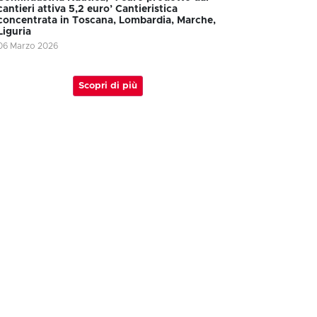
cantieri attiva 5,2 euro’ Cantieristica
concentrata in Toscana, Lombardia, Marche,
Liguria
06 Marzo 2026
Scopri di più