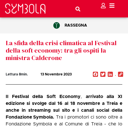
RASSEGNA
La sfida della crisi climatica al Festival
della soft economy: tra gli ospiti la
ministra Calderone
Facebook
Twitter
Linked
C
Lettura
8
min.
13 Novembre 2023
Li
Il Festival della Soft Economy
,
arrivato alla XI
edizione si svolge dal 16 al 18 novembre a Treia e
anche in streaming sul sito e i canali social della
Fondazione Symbola.
Tra i promotori ci sono oltre a
Fondazione Symbola e al Comune di Treia - che lo