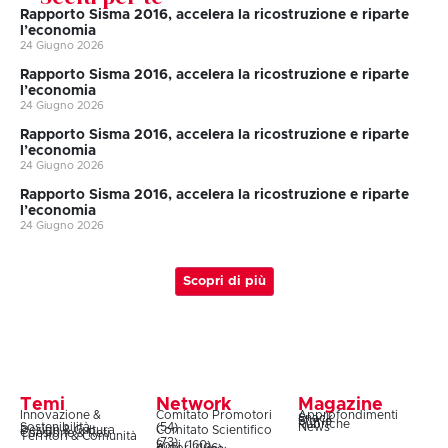
Rapporto Sisma 2016, accelera la ricostruzione e riparte
l’economia
24 Giugno 2026
Rapporto Sisma 2016, accelera la ricostruzione e riparte
l’economia
24 Giugno 2026
Rapporto Sisma 2016, accelera la ricostruzione e riparte
l’economia
24 Giugno 2026
Rapporto Sisma 2016, accelera la ricostruzione e riparte
l’economia
24 Giugno 2026
Scopri di più
Temi
Network
Magazine
Innovazione &
Comitato Promotori
Approfondimenti
Snack
Storie
Rubriche
Sostenibilità
(54)
News
Design & Cultura
Comitato Scientifico
Coesione & Reti
Territori & Comunità
(73)
Soci (160)