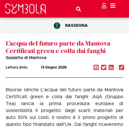
RASSEGNA
L’acqua del futuro parte da Mantova
Certificati green e colla dai fanghi
Gazzetta di Mantova
Facebook
Twitter
Linked
C
Lettura
2
min.
13 Giugno 2026
Li
Risorse idriche L'acqua del futuro parte da Mantova
Certificati green e colla dai fanghi .AqA (Gruppo
Tea) lancia la prima procedura europea di
sostenibilità Il progetto: dagli scarti materiali per
auto 50% sui costi. Il nostro è il primo progetto di
questo tipo finanziato dall'Ue. Dai fanghi ricaveremo