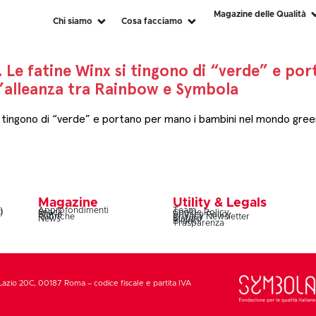
Magazine delle Qualità
Chi siamo
Cosa facciamo
 Le fatine Winx si tingono di “verde” e po
’alleanza tra Rainbow e Symbola
i tingono di “verde” e portano per mano i bambini nel mondo gree
Magazine
Utility & Legals
)
Approfondimenti
Team
)
Snack
Cookie Policy
Storie
Privacy Policy
Rubriche
Privacy Newsletter
News
Statuto
Bilanci
Trasparenza
Lazio 20C, 00187 Roma – codice fiscale e partita IVA