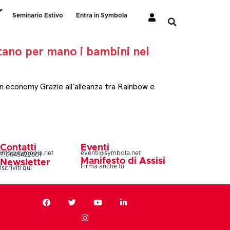
Seminario Estivo
Entra in Symbola
rtano per mano i bambini nel
n economy Grazie all’alleanza tra Rainbow e
Contatti
Eventi
info@symbola.net
eventi@symbola.net
T.0645422601
Manifesto di Assisi
Newsletter
Firma anche tu
Iscriviti qui