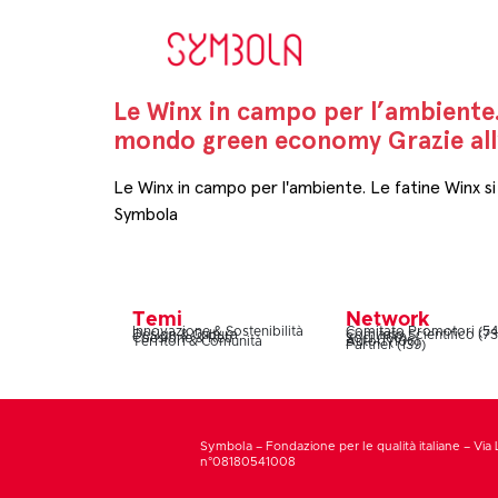
Le Winx in campo per l’ambiente.
mondo green economy Grazie all
Le Winx in campo per l'ambiente. Le fatine Winx s
Symbola
Temi
Network
Innovazione & Sostenibilità
Comitato Promotori (54
Design & Cultura
Comitato Scientifico (73
Coesione & Reti
Soci (160)
Territori & Comunità
Autori (106)
Partner (139)
Symbola – Fondazione per le qualità italiane – Via 
n°08180541008